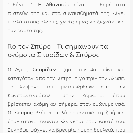
“αθάνατη”. Η
Αθανασία
είναι σταθερή στα
πιστεύω της και στα συναισθήματά της. Δίνει
πολλά στους άλλους, χωρίς όμως να ξεχνάει και
τον εαυτό της.
Για τον Σπύρο – Τι σημαίνουν τα
ονόματα Σπυρίδων & Σπύρος
Ο Αγιος
Σπυρίδων
έζησε τον 4ο αιώνα και
καταγόταν από την Κύπρο. Λίγο πριν την Αλωση,
το λείψανό του μεταφέρθηκε από την
Κωνσταντινούπολη στην Κέρκυρα, όπου
βρίσκεται ακόμη και σήμερα, στον ομώνυμο ναό.
Ο
Σπύρος
βλέπει πολύ ρομαντικά τη ζωή και
όταν απογοητεύεται κλείνεται στον εαυτό του.
Συνήθως ψάχνει να βρει μία ήσυχη δουλειά, που