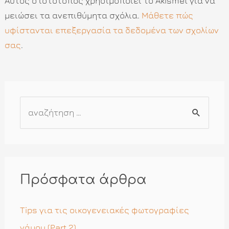
Αυτός ο ιστότοπος χρησιμοποιεί το Akismet για να
μειώσει τα ανεπιθύμητα σχόλια.
Μάθετε πώς
υφίστανται επεξεργασία τα δεδομένα των σχολίων
σας
.
Α
ν
α
ζ
ή
Πρόσφατα άρθρα
τ
η
Tips για τις οικογενειακές φωτογραφίες
σ
γάμου (Part 2)