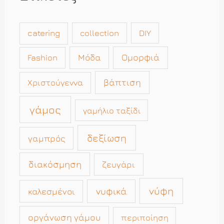
catering
collection
DIY
Μόδα
Ομορφιά
Fashion
βάπτιση
Χριστούγεννα
γάμος
γαμήλιο ταξίδι
δεξίωση
γαμπρός
διακόσμηση
ζευγάρι
νύφη
νυφικά
καλεσμένοι
οργάνωση γάμου
περιποίηση