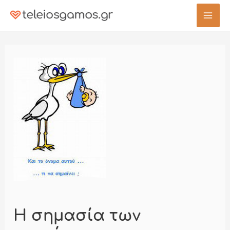
Μετάβαση
στο
Mai
περιεχόμενο
Men
Η σημασία των