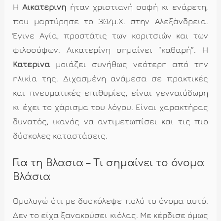
Η
Αικατερίνη
ήταν χριστιανή σοφή κι ενάρετη,
που μαρτύρησε το 307μ.Χ. στην Αλεξάνδρεια.
Έγινε Αγία, προστάτις των κοριτσιών και των
φιλοσόφων. Αικατερίνη σημαίνει “καθαρή”. Η
Κατερίνα
μοιάζει συνήθως νεότερη από την
ηλικία της. Διχασμένη ανάμεσα σε πρακτικές
και πνευματικές επιθυμίες, είναι γενναιόδωρη
κι έχει το χάρισμα του λόγου. Είναι χαρακτήρας
δυνατός, ικανός να αντιμετωπίσει και τις πιο
δύσκολες καταστάσεις.
Για τη Βλασια – Τι σημαίνει το όνομα
Βλάσια
Ομολογώ ότι με δυσκόλεψε πολύ το όνομα αυτό.
Δεν το είχα ξανακούσει κιόλας. Με κέρδισε όμως