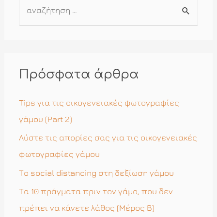
Α
ν
α
ζ
ή
Πρόσφατα άρθρα
τ
η
Tips για τις οικογενειακές φωτογραφίες
σ
γάμου (Part 2)
η
Λύστε τις απορίες σας για τις οικογενειακές
γ
φωτογραφίες γάμου
ι
Το social distancing στη δεξίωση γάμου
α
Τα 10 πράγματα πριν τον γάμο, που δεν
:
πρέπει να κάνετε λάθος (Μέρος Β)