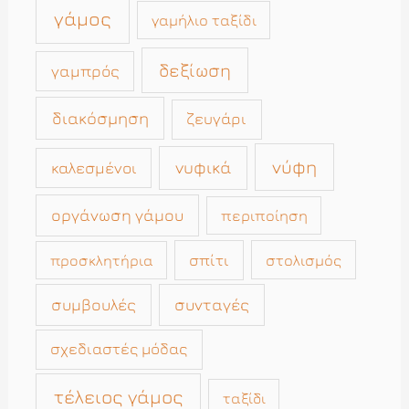
γάμος
γαμήλιο ταξίδι
δεξίωση
γαμπρός
διακόσμηση
ζευγάρι
νύφη
νυφικά
καλεσμένοι
οργάνωση γάμου
περιποίηση
σπίτι
στολισμός
προσκλητήρια
συμβουλές
συνταγές
σχεδιαστές μόδας
τέλειος γάμος
ταξίδι