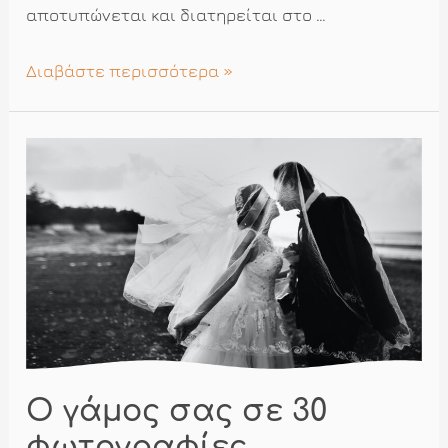
αποτυπώνεται και διατηρείται στο …
Πριν
Διαβάστε περισσότερα »
επιλέξετε
φωτογράφο
για
τον
γάμο
σας
Ο γάμος σας σε 30
φωτογραφίες