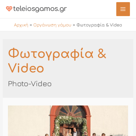
Μετάβαση
στο
Mai
περιεχόμενο
Αρχική
»
Οργάνωση γάμου
»
Φωτογραφία & Video
Men
Φωτογραφία &
Video
Photo-Video