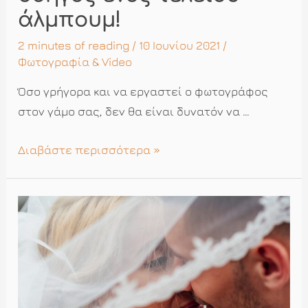
άλμπουμ!
2 minutes of reading
/ 10 Ιουνίου 2021 /
Φωτογραφία & Video
Όσο γρήγορα και να εργαστεί ο φωτογράφος
στον γάμο σας, δεν θα είναι δυνατόν να …
Φωτογραφίες
Διαβάστε περισσότερα »
Γάμου:
Ο
οδηγός
ενός
τέλειου
άλμπουμ!