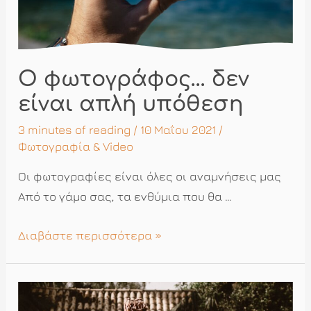
Ο φωτογράφος… δεν
είναι απλή υπόθεση
3 minutes of reading
/ 10 Μαΐου 2021 /
Φωτογραφία & Video
Οι φωτογραφίες είναι όλες οι αναμνήσεις μας
Από το γάμο σας, τα ενθύμια που θα …
Ο
Διαβάστε περισσότερα »
φωτογράφος…
δεν
είναι