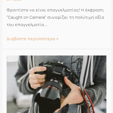
Φροντίστε να είναι επαγγελματίας! Η έκφραση
“Caught on Camera” συνοψίζει τη πολύτιμη αξία
του επαγγελματία …
Βρήκατε
Διαβάστε περισσότερα »
καμεραμάν;