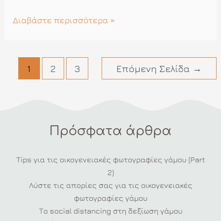
Γάμος
Διαβάστε περισσότερα »
σε
Stop
Motion
Πλοήγηση
1
2
3
Επόμενη Σελίδα
→
Video
άρθρων
Πρόσφατα άρθρα
Tips για τις οικογενειακές φωτογραφίες γάμου (Part
2)
Λύστε τις απορίες σας για τις οικογενειακές
φωτογραφίες γάμου
Το social distancing στη δεξίωση γάμου