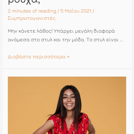
2 minutes of reading
/ 5 Μαΐου 2021 /
Συμπρωταγωνιστές
Μην κάνετε λάθος! Υπάρχει μεγάλη διαφορά
ανάμεσα στο στυλ και την μόδα. Το στυλ είναι …
Τα
Διαβάστε περισσότερα »
ρούχα
κάνουν
το
στυλ
ή
το
στυλ
τα