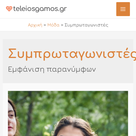
Μετάβαση
στο
Mai
περιεχόμενο
Αρχική
»
Μόδα
»
Συμπρωταγωνιστές
Men
Συμπρωταγωνιστέ
Εμφάνιση παρανύμφων