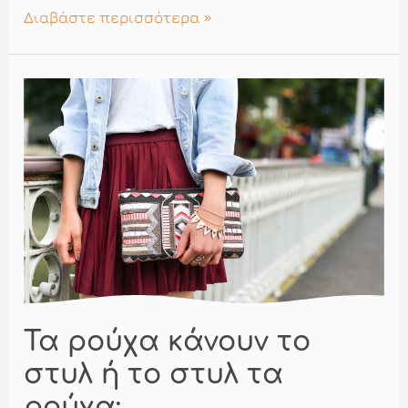
Φορέματα
Διαβάστε περισσότερα »
μητέρων
Τα ρούχα κάνουν το
στυλ ή το στυλ τα
ρούχα;