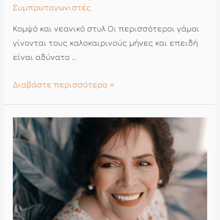
Συμπρωταγωνιστές
Κομψό και νεανικό στυλ Οι περισσότεροι γάμοι
γίνονται τους καλοκαιρινούς μήνες και επειδή
είναι αδύνατο …
Συμβουλές
Διαβάστε περισσότερα »
στυλ
για
καλεσμένους