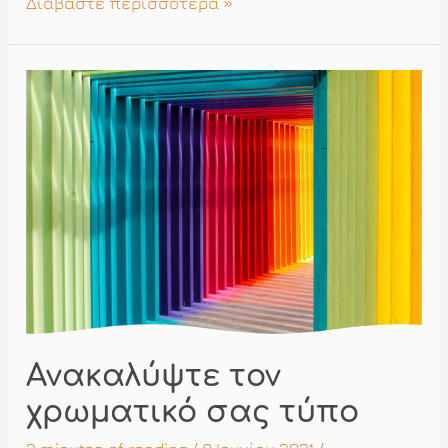
Φορέματα
Διαβάστε περισσότερα »
“μεγάλων”
παρανύμφων
Ανακαλύψτε τον
χρωματικό σας τύπο