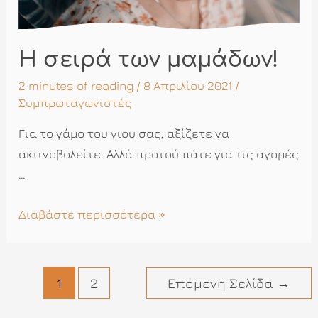
Η σειρά των μαμάδων!
2 minutes of reading
/ 8 Απριλίου 2021 /
Συμπρωταγωνιστές
Για το γάμο του γιου σας, αξίζετε να
ακτινοβολείτε. Αλλά προτού πάτε για τις αγορές
…
Η
Διαβάστε περισσότερα »
σειρά
των
μαμάδων!
Πλοήγηση
1
2
Επόμενη Σελίδα
→
άρθρων