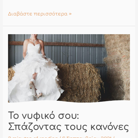
Πως
Διαβάστε περισσότερα »
θα
καταλήξω
στο
νυφικό
μου
–
Μέρος
Ι
Το νυφικό σου:
Σπάζοντας τους κανόνες