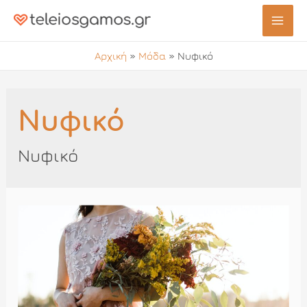
Μετάβαση
στο
Mai
περιεχόμενο
Αρχική
»
Μόδα
»
Νυφικό
Men
Νυφικό
Νυφικό