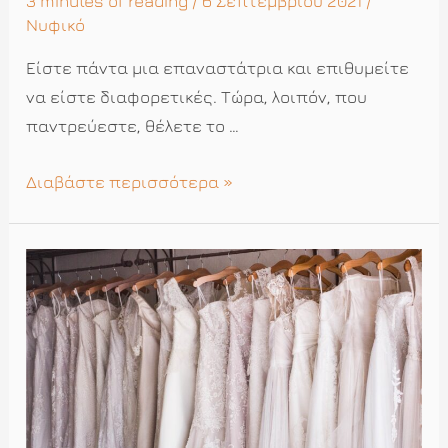
3 minutes of reading
/ 6 Σεπτεμβρίου 2021 /
Νυφικό
Είστε πάντα μια επαναστάτρια και επιθυμείτε
να είστε διαφορετικές. Τώρα, λοιπόν, που
παντρεύεστε, θέλετε το …
Το
Διαβάστε περισσότερα »
νυφικό
σου:
Σπάζοντας
τους
κανόνες