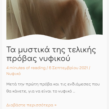
Τα μυστικά της τελικής
πρόβας νυφικού
4 minutes of reading
/ 6 Σεπτεμβρίου 2021 /
Νυφικό
Μετά την πρώτη πρόβα και τις ενδιάμεσες που
θα κάνετε, για να είναι το νυφικό …
Τα
Διαβάστε περισσότερα »