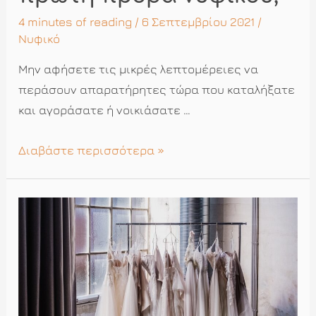
4 minutes of reading
/ 6 Σεπτεμβρίου 2021 /
Νυφικό
Μην αφήσετε τις μικρές λεπτομέρειες να
περάσουν απαρατήρητες τώρα που καταλήξατε
και αγοράσατε ή νοικιάσατε …
Τι
Διαβάστε περισσότερα »
σας
περιμένει
στην
πρώτη
πρόβα
νυφικού;