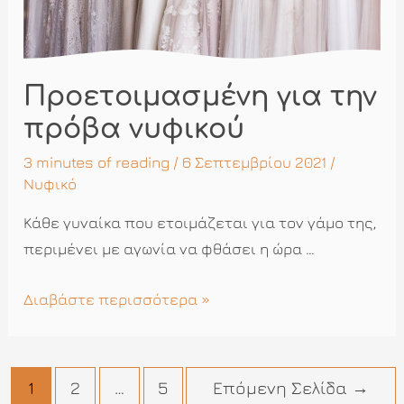
Προετοιμασμένη για την
πρόβα νυφικού
3 minutes of reading
/ 6 Σεπτεμβρίου 2021 /
Νυφικό
Κάθε γυναίκα που ετοιμάζεται για τον γάμο της,
περιμένει με αγωνία να φθάσει η ώρα …
Προετοιμασμένη
Διαβάστε περισσότερα »
για
την
πρόβα
Πλοήγηση
1
2
…
5
Επόμενη Σελίδα
→
νυφικού