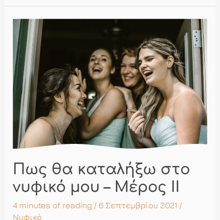
της
δεύτερης
πρόβας
νυφικού
Πως θα καταλήξω στο
νυφικό μου – Μέρος ΙI
4 minutes of reading
/ 6 Σεπτεμβρίου 2021 /
Νυφικό