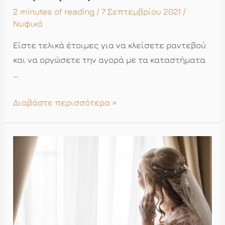
2 minutes of reading
/ 7 Σεπτεμβρίου 2021 /
Νυφικό
Είστε τελικά έτοιμες για να κλείσετε ραντεβού
και να οργώσετε την αγορά με τα καταστήματα
…
Η
Διαβάστε περισσότερα »
πρώτη
φορά
είναι
σίγουρα
γλυκιά