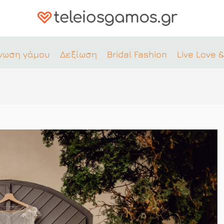
νωση γάμου
Δεξίωση
Bridal Fashion
Live Love &