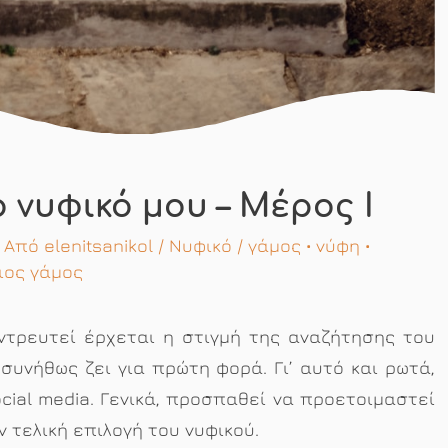
νυφικό μου – Μέρος Ι
/ Από
elenitsanikol
/
Νυφικό
/
γάμος
•
νύφη
•
ιος γάμος
ντρευτεί έρχεται η στιγμή της αναζήτησης του
 συνήθως ζει για πρώτη φορά. Γι’ αυτό και ρωτά,
cial media. Γενικά, προσπαθεί να προετοιμαστεί
ν τελική επιλογή του νυφικού.