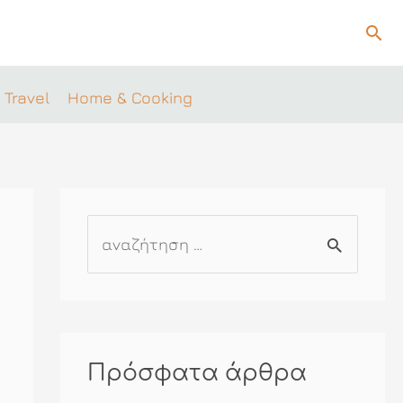
Ανα
 Travel
Home & Cooking
Α
ν
α
ζ
ή
Πρόσφατα άρθρα
τ