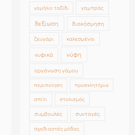
γαμπρός
γαμήλιο ταξίδι
δεξίωση
διακόσμηση
καλεσμένοι
ζευγάρι
νύφη
νυφικά
οργάνωση γάμου
περιποίηση
προσκλητήρια
σπίτι
στολισμός
συμβουλές
συνταγές
σχεδιαστές μόδας