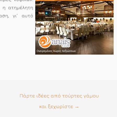
η η ατημέλητη
ση, γι’ αυτό
Πάρτε ιδέες από τούρτες γάμου
και ξεχωρίστε
→