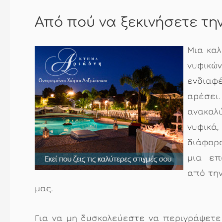
Από πού να ξεκινήσετε τη
Μια καλ
νυφικώ
ενδιαφ
αρέσει.
ανακαλ
νυφικά
διάφορα
μια επ
από την
μας.
Για να μη δυσκολεύεστε να περιγράψετε 