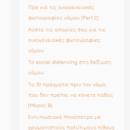
η
Tips για τις οικογενειακές
σ
φωτογραφίες γάμου (Part 2)
η
Λύστε τις απορίες σας για τις
γ
οικογενειακές φωτογραφίες
ι
γάμου
α
Το social distancing στη δεξίωση
:
γάμου
Τα 10 πράγματα πριν τον γάμο,
που δεν πρέπει να κάνετε λάθος
(Μέρος Β)
Εντυπωσιακά Μονόπετρα με
χρωματιστούς πολύτιμους λίθους