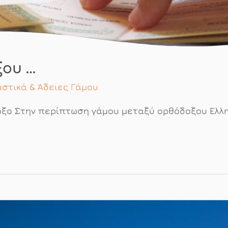
ξου …
αστικά & Άδειες Γάμου
δοξο Στην περίπτωση γάμου μεταξύ ορθόδοξου Ελλ