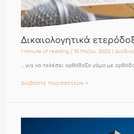
Δικαιολογητικά ετερόδο
1 minute of reading
/ 19 Μαΐου 2022 /
Διαδικ
… για να τελέσει ορθόδοξο γάμο με ορθό
Δικαιολογητικά
Διαβάστε περισσότερα »
ετερόδοξου
…