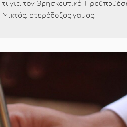
ι τι για τον Θρησκευτικό. Προϋποθέσ
 Μικτός, ετερόδοξος γάμος.