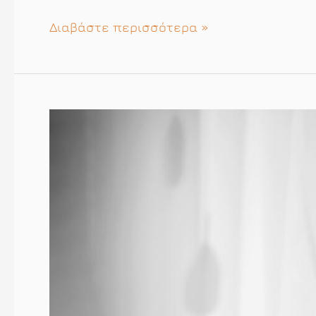
Επιλέξατε
Διαβάστε περισσότερα »
το
Δημαρχείο;