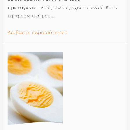
πρωταγωνιστικούς ρόλους έχει το μενού. Κατά
τη προσωπική μου …
Όταν
Διαβάστε περισσότερα »
η
κουζίνα
βρίσκεται
στον
χώρο
της
δεξίωσης