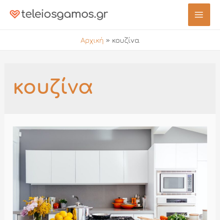
Μετάβαση
στο
Mai
περιεχόμενο
Αρχική
»
κουζίνα
Men
κουζίνα