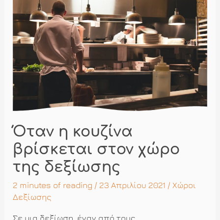
ξεχωριστή
κουζίνα
Όταν η κουζίνα
βρίσκεται στον χώρο
της δεξίωσης
2 minutes of reading
/ 23 Απριλίου 2021 /
Χώροι
Δεξίωσης
Σε μια δεξίωση, έναν από τους