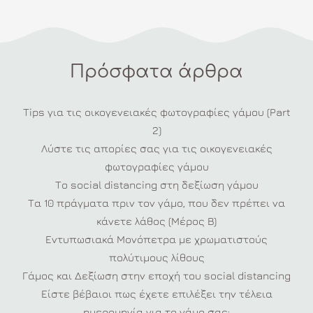
κάντε
το
αξέχαστο!
Πρόσφατα άρθρα
Tips για τις οικογενειακές φωτογραφίες γάμου (Part
2)
Λύστε τις απορίες σας για τις οικογενειακές
φωτογραφίες γάμου
Το social distancing στη δεξίωση γάμου
Τα 10 πράγματα πριν τον γάμο, που δεν πρέπει να
κάνετε λάθος (Μέρος Β)
Εντυπωσιακά Μονόπετρα με χρωματιστούς
πολύτιμους λίθους
Γάμος και Δεξίωση στην εποχή του social distancing
Είστε βέβαιοι πως έχετε επιλέξει την τέλεια
ημερομηνία για το γάμο σας;