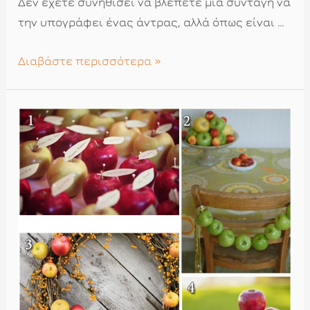
Δεν έχετε συνηθίσει να βλέπετε μια συνταγή να
την υπογράφει ένας άντρας, αλλά όπως είναι …
Μηλόπιτα
Διαβάστε περισσότερα »
του
Νικόλα