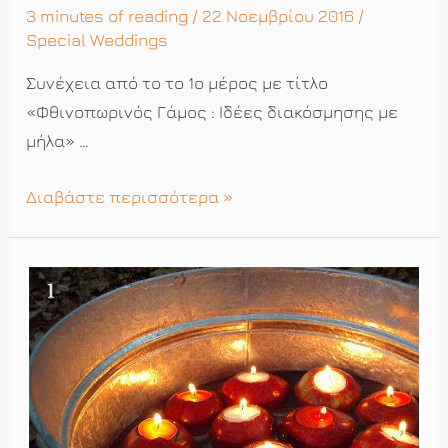
3 minutes of reading
/ 22 Νοεμβρίου 2016 /
Special Weddings
Συνέχεια από το το 1ο μέρος με τίτλο
«Φθινοπωρινός Γάμος : Ιδέες διακόσμησης με
μήλα» …
Γάμος
Διαβάστε περισσότερα »
:
Με
θέμα
το
μήλο