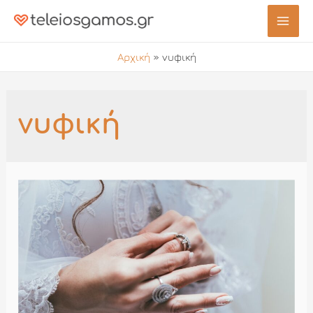
Μετάβαση
στο
Mai
περιεχόμενο
Αρχική
»
νυφική
Men
νυφική