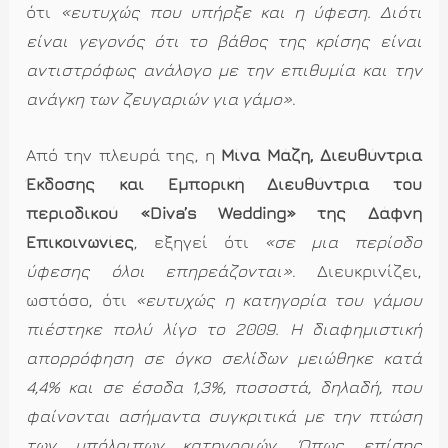
ότι
«ευτυχώς που υπήρξε και η ύφεση. Διότι
είναι γεγονός ότι το βάθος της κρίσης είναι
αντιστρόφως ανάλογο με την επιθυμία και την
ανάγκη των ζευγαριών για γάμο»
.
Από την πλευρά της, η
Μίνα Μάζη, Διευθύντρια
Έκδοσης και Εμπορική Διευθύντρια του
περιοδικού «Diva’s Wedding» της Δάφνη
Επικοινωνίες
, εξηγεί ότι
«σε μια περίοδο
ύφεσης όλοι επηρεάζονται»
. Διευκρινίζει,
ωστόσο, ότι
«ευτυχώς η κατηγορία του γάμου
πιέστηκε πολύ λίγο το 2009. Η διαφημιστική
απορρόφηση σε όγκο σελίδων μειώθηκε κατά
4,4% και σε έσοδα 1,3%, ποσοστά, δηλαδή, που
φαίνονται ασήμαντα συγκριτικά με την πτώση
των υπόλοιπων κατηγοριών. Όπως επίσης