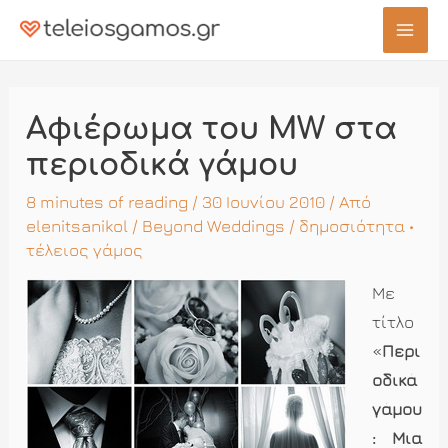
Μετάβαση
στο
Mai
περιεχόμενο
Men
Αφιέρωμα του MW στα
περιοδικά γάμου
8 minutes of reading
/ 30 Ιουνίου 2010 / Από
elenitsanikol
/
Beyond Weddings
/
δημοσιότητα
•
τέλειος γάμος
Με
τίτλο
«
Περι
οδικά
γάμου
: Μια