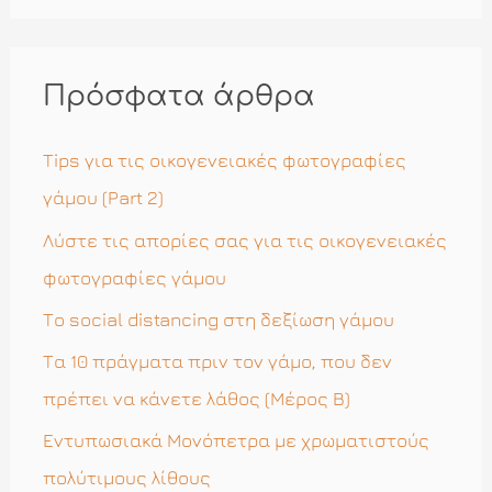
α
ζ
ή
Πρόσφατα άρθρα
τ
η
Tips για τις οικογενειακές φωτογραφίες
σ
γάμου (Part 2)
η
Λύστε τις απορίες σας για τις οικογενειακές
γ
φωτογραφίες γάμου
ι
Το social distancing στη δεξίωση γάμου
α
Τα 10 πράγματα πριν τον γάμο, που δεν
:
πρέπει να κάνετε λάθος (Μέρος Β)
Εντυπωσιακά Μονόπετρα με χρωματιστούς
πολύτιμους λίθους