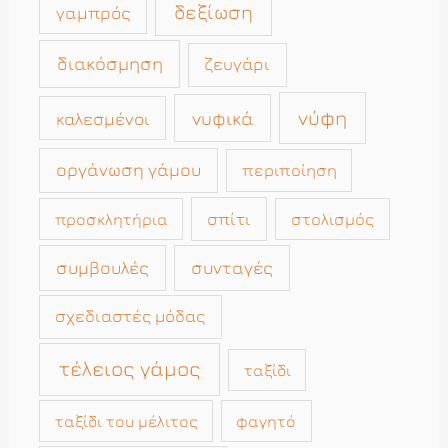
δεξίωση
γαμπρός
διακόσμηση
ζευγάρι
νύφη
νυφικά
καλεσμένοι
οργάνωση γάμου
περιποίηση
σπίτι
στολισμός
προσκλητήρια
συμβουλές
συνταγές
σχεδιαστές μόδας
τέλειος γάμος
ταξίδι
ταξίδι του μέλιτος
φαγητό