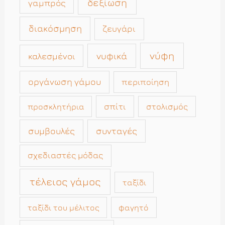
δεξίωση
γαμπρός
διακόσμηση
ζευγάρι
νύφη
νυφικά
καλεσμένοι
οργάνωση γάμου
περιποίηση
σπίτι
στολισμός
προσκλητήρια
συμβουλές
συνταγές
σχεδιαστές μόδας
τέλειος γάμος
ταξίδι
ταξίδι του μέλιτος
φαγητό