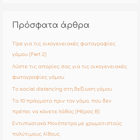
α
ζ
ή
Πρόσφατα άρθρα
τ
η
Tips για τις οικογενειακές φωτογραφίες
σ
γάμου (Part 2)
η
Λύστε τις απορίες σας για τις οικογενειακές
γ
φωτογραφίες γάμου
ι
Το social distancing στη δεξίωση γάμου
α
Τα 10 πράγματα πριν τον γάμο, που δεν
:
πρέπει να κάνετε λάθος (Μέρος Β)
Εντυπωσιακά Μονόπετρα με χρωματιστούς
πολύτιμους λίθους