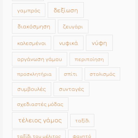
δεξίωση
γαμπρός
διακόσμηση
ζευγάρι
νύφη
νυφικά
καλεσμένοι
οργάνωση γάμου
περιποίηση
σπίτι
στολισμός
προσκλητήρια
συμβουλές
συνταγές
σχεδιαστές μόδας
τέλειος γάμος
ταξίδι
ταξίδι του μέλιτος
φαγητό