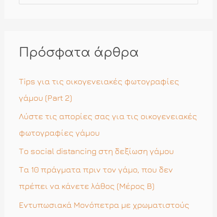
α
ζ
ή
Πρόσφατα άρθρα
τ
η
Tips για τις οικογενειακές φωτογραφίες
σ
γάμου (Part 2)
η
Λύστε τις απορίες σας για τις οικογενειακές
γ
φωτογραφίες γάμου
ι
Το social distancing στη δεξίωση γάμου
α
Τα 10 πράγματα πριν τον γάμο, που δεν
:
πρέπει να κάνετε λάθος (Μέρος Β)
Εντυπωσιακά Μονόπετρα με χρωματιστούς