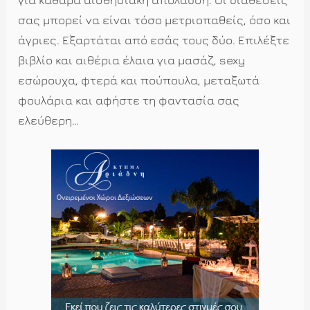
για καθαρά αισθησιακή απόλαυση. Οι διαθέσεις
σας μπορεί να είναι τόσο μετριοπαθείς, όσο και
άγριες. Εξαρτάται από εσάς τους δύο. Επιλέξτε
βιβλίο και αιθέρια έλαια για μασάζ, sexy
εσώρουχα, φτερά και πούπουλα, μεταξωτά
φουλάρια και αφήστε τη φαντασία σας
ελεύθερη…