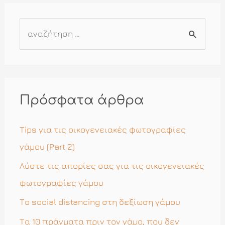
Α
ν
α
ζ
ή
Πρόσφατα άρθρα
τ
η
Tips για τις οικογενειακές φωτογραφίες
σ
γάμου (Part 2)
η
Λύστε τις απορίες σας για τις οικογενειακές
γ
φωτογραφίες γάμου
ι
Το social distancing στη δεξίωση γάμου
α
Τα 10 πράγματα πριν τον γάμο, που δεν