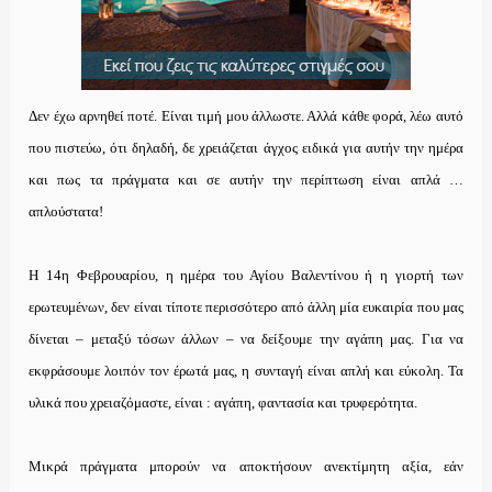
Δεν έχω αρνηθεί ποτέ. Είναι τιμή μου άλλωστε. Αλλά κάθε φορά, λέω αυτό
που πιστεύω, ότι δηλαδή, δε χρειάζεται άγχος ειδικά για αυτήν την ημέρα
και πως τα πράγματα και σε αυτήν την περίπτωση είναι απλά …
απλούστατα!
Η 14η Φεβρουαρίου, η ημέρα του Αγίου Βαλεντίνου ή η γιορτή των
ερωτευμένων, δεν είναι τίποτε περισσότερο από άλλη μία ευκαιρία που μας
δίνεται – μεταξύ τόσων άλλων – να δείξουμε την αγάπη μας. Για να
εκφράσουμε λοιπόν τον έρωτά μας, η συνταγή είναι απλή και εύκολη. Τα
υλικά που χρειαζόμαστε, είναι : αγάπη, φαντασία και τρυφερότητα.
Μικρά πράγματα μπορούν να αποκτήσουν ανεκτίμητη αξία, εάν