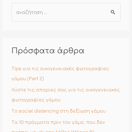
Α
ν
α
ζ
ή
Πρόσφατα άρθρα
τ
η
Tips για τις οικογενειακές φωτογραφίες
σ
γάμου (Part 2)
η
Λύστε τις απορίες σας για τις οικογενειακές
γ
φωτογραφίες γάμου
ι
Το social distancing στη δεξίωση γάμου
α
Τα 10 πράγματα πριν τον γάμο, που δεν
: