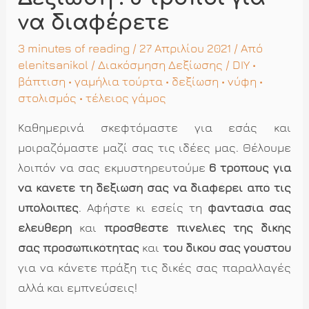
να διαφέρετε
3 minutes of reading
/ 27 Απριλίου 2021 / Από
elenitsanikol
/
Διακόσμηση Δεξίωσης
/
DIY
•
βάπτιση
•
γαμήλια τούρτα
•
δεξίωση
•
νύφη
•
στολισμός
•
τέλειος γάμος
Καθημερινά σκεφτόμαστε για εσάς και
μοιραζόμαστε μαζί σας τις ιδέες μας. Θέλουμε
λοιπόν να σας εκμυστηρευτούμε
6 τρόπους για
να κάνετε τη δεξίωσή σας να διαφέρει από τις
υπόλοιπες
. Αφήστε κι εσείς τη
φαντασία σας
ελεύθερη
και
προσθέστε πινελιές της δικής
σας προσωπικότητας
και
του δικού σας γούστου
για να κάνετε πράξη τις δικές σας παραλλαγές
αλλά και εμπνεύσεις!