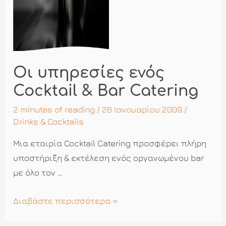
Οι υπηρεσίες ενός
Cocktail & Bar Catering
2 minutes of reading
/ 26 Ιανουαρίου 2009 /
Drinks & Cocktails
Μια εταιρία Cocktail Catering προσφέρει πλήρη
υποστήριξη & εκτέλεση ενός οργανωμένου bar
με όλο τον …
Οι
Διαβάστε περισσότερα »
υπηρεσίες