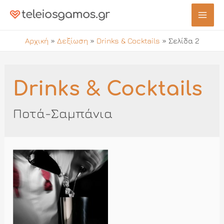
Μετάβαση
στο
Mai
περιεχόμενο
Αρχική
»
Δεξίωση
»
Drinks & Cocktails
»
Σελίδα 2
Men
Drinks & Cocktails
Ποτά-Σαμπάνια