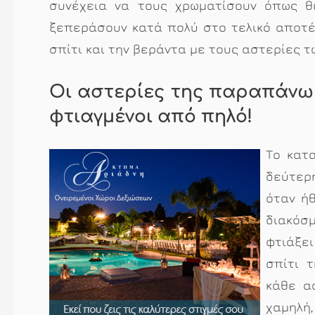
συνέχεια να τους χρωματίσουν όπως θ
ξεπεράσουν κατά πολύ στο τελικό αποτέ
σπίτι και την βεράντα με τους αστερίες τ
Οι αστερίες της παραπάνω ε
φτιαγμένοι από πηλό!
Το κατ
δεύτερ
όταν ήθ
διακόσμ
φτιάξει
σπίτι 
κάθε α
χαμηλή