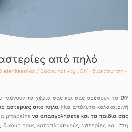
 αστερίες από πηλό
πό
elenitsanikol
/
Social Activity
/
DIY
•
διακόσμηση
•
ου πιάνουν τα χέρια σας και σας αρέσουν τα
DIY
ας αστερίες από πηλό
. Μια απόλυτα καλοκαιρινή
οία μπορείτε
να απασχολήσετε και τα παιδιά σας
 δικούς τους καταπληκτικούς αστερίες και στη