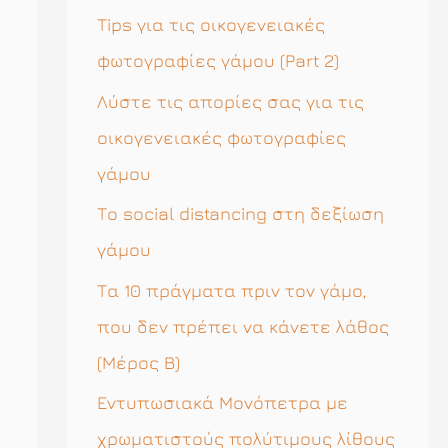
η
Tips για τις οικογενειακές
σ
φωτογραφίες γάμου (Part 2)
η
Λύστε τις απορίες σας για τις
γ
οικογενειακές φωτογραφίες
ι
γάμου
α
Το social distancing στη δεξίωση
:
γάμου
Τα 10 πράγματα πριν τον γάμο,
που δεν πρέπει να κάνετε λάθος
(Μέρος Β)
Εντυπωσιακά Μονόπετρα με
χρωματιστούς πολύτιμους λίθους