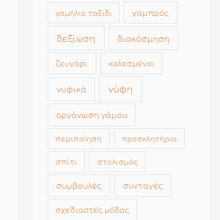
γαμπρός
γαμήλιο ταξίδι
δεξίωση
διακόσμηση
καλεσμένοι
ζευγάρι
νύφη
νυφικά
οργάνωση γάμου
περιποίηση
προσκλητήρια
σπίτι
στολισμός
συμβουλές
συνταγές
σχεδιαστές μόδας