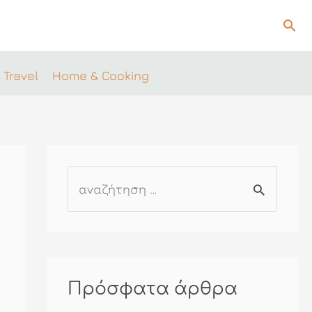
Ανα
 Travel
Home & Cooking
Α
ν
α
ζ
ή
Πρόσφατα άρθρα
τ