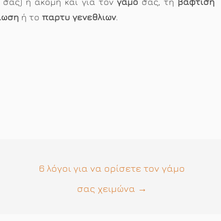
σας) ή ακόμη και για τον
γάμο
σας, τη
βάφτιση
ξίωση
ή το
πάρτυ γενεθλίων
.
6 λόγοι για να ορίσετε τον γάμο
σας χειμώνα
→