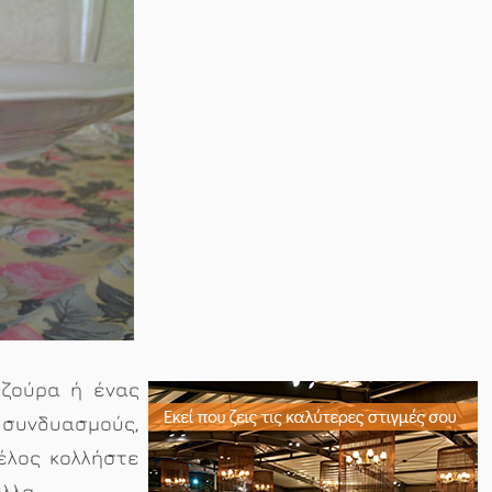
εζούρα ή ένας
 συνδυασμούς,
έλος κολλήστε
λλα.