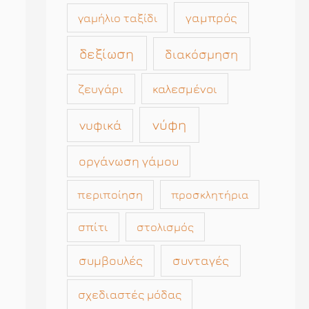
γαμπρός
γαμήλιο ταξίδι
δεξίωση
διακόσμηση
καλεσμένοι
ζευγάρι
νύφη
νυφικά
οργάνωση γάμου
περιποίηση
προσκλητήρια
σπίτι
στολισμός
συμβουλές
συνταγές
σχεδιαστές μόδας