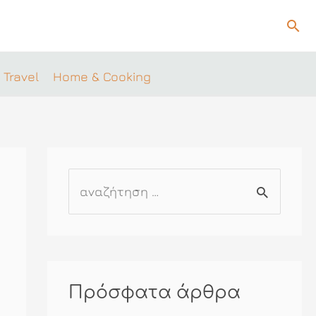
Ανα
 Travel
Home & Cooking
Α
ν
α
ζ
ή
Πρόσφατα άρθρα
τ