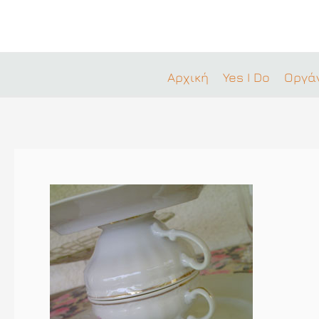
Μετάβαση
στο
περιεχόμενο
Αρχική
Yes I Do
Οργά