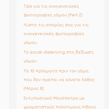
η
Tips για τις οικογενειακές
σ
φωτογραφίες γάμου (Part 2)
η
Λύστε τις απορίες σας για τις
γ
οικογενειακές φωτογραφίες
ι
γάμου
α
Το social distancing στη δεξίωση
:
γάμου
Τα 10 πράγματα πριν τον γάμο,
που δεν πρέπει να κάνετε λάθος
(Μέρος Β)
Εντυπωσιακά Μονόπετρα με
χρωματιστούς πολύτιμους λίθους