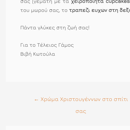
σας (γεμάτη με τα
χειροποίητα cupcakes
του μωρού σας, το
τραπέζι ευχών στη δε
Πάντα γλύκες στη ζωή σας!
Για το Τέλειος Γάμος
Βιβή Κωτούλα
Πλοήγηση
←
Χρώμα Χριστουγέννων στο σπίτι
άρθρων
σας