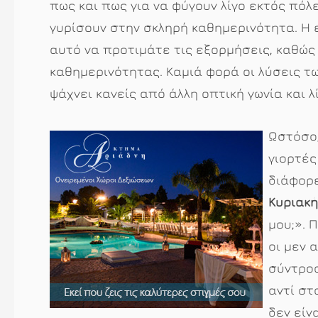
πως και πως για να φύγουν λίγο εκτός πόλ
γυρίσουν στην σκληρή καθημερινότητα. Η 
αυτό να προτιμάτε τις εξορμήσεις, καθώς
καθημερινότητας. Καμιά φορά οι λύσεις τ
ψάχνει κανείς από άλλη οπτική γωνία και λ
Ωστόσο,
γιορτές
διάφορ
Κυριακή
μου;». 
οι μεν 
σύντροφ
αντί στ
δεν είν