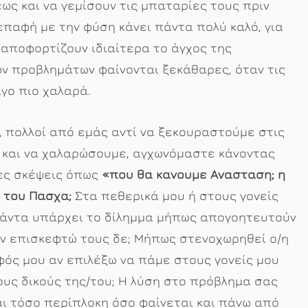
εως και να γεμίσουν τις μπαταρίες τους πριν
επαφή με την φύση κάνει πάντα πολύ καλό, για
 αποφορτίζουν ιδιαίτερα το άγχος της
ων προβλημάτων φαίνονται ξεκάθαρες, όταν τις
ίγο πιο χαλαρά.
 πολλοί από εμάς αντί να ξεκουραστούμε στις
 και να χαλαρώσουμε, αγχωνόμαστε κάνοντας
ες σκέψεις όπως
«πού θα κάνουμε Ανάσταση; ή
 του Πάσχα;
Στα πεθερικά μου ή στους γονείς
Πάντα υπάρχει το δίλημμα μήπως απογοητευτούν
αν επισκεφτώ τους δε; Μήπως στενοχωρηθεί ο/η
ός μου αν επιλέξω να πάμε στους γονείς μου
ους δικούς της/του; Η λύση στο πρόβλημα σας
αι τόσο περίπλοκη όσο φαίνεται και πάνω από