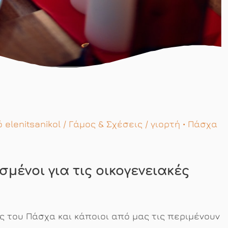
πό
elenitsanikol
/
Γάμος & Σχέσεις
/
γιορτή
•
Πάσχα
μένοι για τις οικογενειακές
ς του Πάσχα και κάποιοι από μας τις περιμένουν