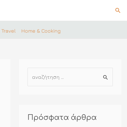
Ανα
 Travel
Home & Cooking
Α
ν
α
ζ
ή
Πρόσφατα άρθρα
τ