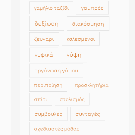
γαμπρός
γαμήλιο ταξίδι
δεξίωση
διακόσμηση
καλεσμένοι
ζευγάρι
νύφη
νυφικά
οργάνωση γάμου
περιποίηση
προσκλητήρια
σπίτι
στολισμός
συμβουλές
συνταγές
σχεδιαστές μόδας