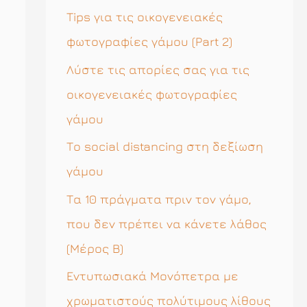
η
Tips για τις οικογενειακές
σ
φωτογραφίες γάμου (Part 2)
η
Λύστε τις απορίες σας για τις
γ
οικογενειακές φωτογραφίες
ι
γάμου
α
Το social distancing στη δεξίωση
:
γάμου
Τα 10 πράγματα πριν τον γάμο,
που δεν πρέπει να κάνετε λάθος
(Μέρος Β)
Εντυπωσιακά Μονόπετρα με
χρωματιστούς πολύτιμους λίθους