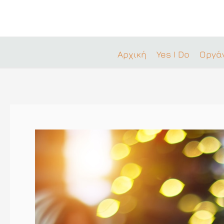
Μετάβαση
στο
περιεχόμενο
Αρχική
Yes I Do
Οργά