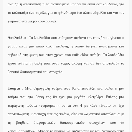
άνοιξη η απεικόνιση ή το αντικείμενο μπορεί να είναι ένα λουλούδι, για
το καλοκαίρι ένα κοχύλι, για το φθινόπωρο ένα πλατανόφυλλο και για τον
χειμώνα ένα μικρό κουκουνάρι.
Λουλούδια
: Τα λουλούδια που υπάρχουν άφθονα την εποχή που γίνεται ο
γάμος είναι μια πολύ καλή επιλογή, η οποία δείχνει ταυτόχρονα και
σεβασμό στη φύση και στον χρόνο που κάθε είδος ανθίζει. Τα λουλούδια
έχουν πάντα τη θέση τους στον γάμο, ακόμη και αν δεν αποτελούν το
βασικό διακοσμητικό του στοιχείο.
Τούρτα
: Μια στρογγυλή τούρτα που θα απεικονίζει ένα ρολόι ή μια
τούρτα που για βάση της θα έχει μια μεγάλη κλεψύδρα. Επίσης μια
τετράγωνη τούρτα «χωρισμένη» νοητά στα 4 με κάθε τέταρτο να έχει
αποτυπωμένη μια εποχή είτε ως εικόνα, είτε και ως οπτικό αποτέλεσμα με
τη βοήθεια διαφορετικών διακοσμητικών στοιχείων που θα
χρησιμοποιηθούν. Μπορείτε φυσικά να συζητήσετε με τον ζαχαροπλάστη