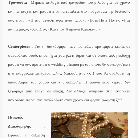
Τραγούδια
: Μερικές επιλογές από τραγούδια που μιλούν για τον χρόνο
και τις εποχές και μπορείτε να τα εντάξετε στο πρόγραμμα της δεξίωσής
σας είναι : «Η πιο μεγάλη ώρα είναι τώρα», «Ποτέ Ποτέ Ποτέ», «Για
πάντα μαζί», «Άνοιξη», «Κάνε τον Χειμώνα Καλοκαίρι»
Centerpieces
: Για τη διακόσμηση των τραπεζιών προτιμήστε κεριά, σε
φαναράκια, ρεσώ, κηροπήγια χαμηλά ή ψηλά και σε όποια άλλη εκδοχή
μπορεί να σας προτείνει ο wedding planner με τον οποίο θα συνεργαστείτε
ή ο επαγγελματίας (ανθοπώλης, διακοσμητής κλπ) που θα αναλάβει τη
διακόσμηση του γάμου και της δεξίωσης. Η φλόγα ενός κεριού δεν
ξεχωρίζει από εποχή σε εποχή, δεν αλλάζει ανάμεσα στις ιστορικές
περιόδους, παραμένει αναλλοίωτη στον χρόνο και φέρνει φως στη ζωή.
Πινελιές
Διακόσμησης
:
Εφόσον η δεξίωση