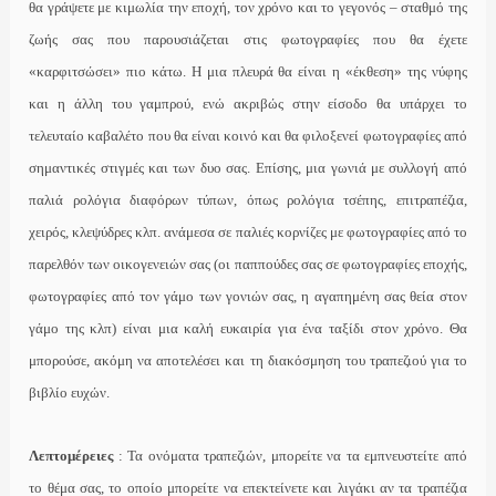
θα γράψετε με κιμωλία την εποχή, τον χρόνο και το γεγονός – σταθμό της
ζωής σας που παρουσιάζεται στις φωτογραφίες που θα έχετε
«καρφιτσώσει» πιο κάτω. Η μια πλευρά θα είναι η «έκθεση» της νύφης
και η άλλη του γαμπρού, ενώ ακριβώς στην είσοδο θα υπάρχει το
τελευταίο καβαλέτο που θα είναι κοινό και θα φιλοξενεί φωτογραφίες από
σημαντικές στιγμές και των δυο σας. Επίσης, μια γωνιά με συλλογή από
παλιά ρολόγια διαφόρων τύπων, όπως ρολόγια τσέπης, επιτραπέζια,
χειρός, κλεψύδρες κλπ. ανάμεσα σε παλιές κορνίζες με φωτογραφίες από το
παρελθόν των οικογενειών σας (οι παππούδες σας σε φωτογραφίες εποχής,
φωτογραφίες από τον γάμο των γονιών σας, η αγαπημένη σας θεία στον
γάμο της κλπ) είναι μια καλή ευκαιρία για ένα ταξίδι στον χρόνο. Θα
μπορούσε, ακόμη να αποτελέσει και τη διακόσμηση του τραπεζιού για το
βιβλίο ευχών.
Λεπτομέρειες
: Τα ονόματα τραπεζιών, μπορείτε να τα εμπνευστείτε από
το θέμα σας, το οποίο μπορείτε να επεκτείνετε και λιγάκι αν τα τραπέζια