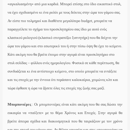
«αγκαλιασμένη» από μια καρδιά. Μπορεί επίσης στο ίδιο εικαστικό στυλ,
να έχει σχεδιασμένο κι ένα ρολόι με τους δείκτες στην ώρα του γάμου σας.
Αν είστε πιο τολμηροί και διαθέτετε μεγαλύτερο budget, μπορείτε να
παραγγείλετε το σχήμα του προσκλητηρίου σας ίδιο με αυτό ενός
κλασικού ρολογιού (κλασικό επιτραπέζιο ξυπνητήρι) που θα δείχνει την
ώρα του γάμου και στο εσωτερικό του ή στην πίσω όψη θα έχει το κείμενο.
Κάτι ακόμη που θα βρείτε έτοιμο στην αγορά είναι προσκλητήριο στο
στυλ σελίδας – φύλλου ενός ημερολογίου. Φυσικά σε κάθε περίπτωση, θα
συνδυάζεται κι ένα αντίστοιχο κείμενο, στο οποίο μπορείτε να εντάξετε
και τις εποχές με την έννοια ότι περάσανε καλοκαίρια, χειμώνες κλπ και
τώρα έφθασε η ώρα να ζήσετε όλες τις εποχές της ζωής σας μαζί.
Μπομπονιέρες
: Οι μπομπονιέρες είναι κάτι ακόμη που θα σας δώσει την
ευκαιρία να «παίξετε» με το θέμα Χρόνος και Εποχές. Στην αγορά θα
βρείτε άπειρα σχέδια και διακοσμητικά που θα ταιριάζουν με τον χρόνο
και την εποχή του γάμου σας. Αν θέλετε μπορείτε και στις μπομπονιέρες να