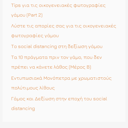
η
Tips για τις οικογενειακές φωτογραφίες
σ
γάμου (Part 2)
η
Λύστε τις απορίες σας για τις οικογενειακές
γ
φωτογραφίες γάμου
ι
Το social distancing στη δεξίωση γάμου
α
Τα 10 πράγματα πριν τον γάμο, που δεν
:
πρέπει να κάνετε λάθος (Μέρος Β)
Εντυπωσιακά Μονόπετρα με χρωματιστούς
πολύτιμους λίθους
Γάμος και Δεξίωση στην εποχή του social
distancing