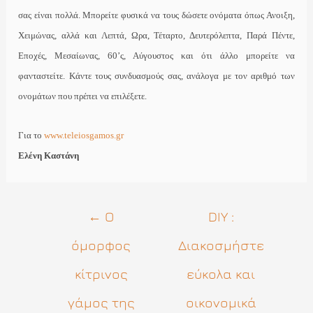
σας είναι πολλά. Μπορείτε φυσικά να τους δώσετε ονόματα όπως Ανοιξη,
Χειμώνας, αλλά και Λεπτά, Ωρα, Τέταρτο, Δευτερόλεπτα, Παρά Πέντε,
Εποχές, Μεσαίωνας, 60’ς, Αύγουστος και ότι άλλο μπορείτε να
φανταστείτε. Κάντε τους συνδυασμούς σας, ανάλογα με τον αριθμό των
ονομάτων που πρέπει να επιλέξετε.
Για το
www.teleiosgamos.gr
Ελένη Καστάνη
Πλοήγηση
←
Ο
DIY :
άρθρων
όμορφος
Διακοσμήστε
κίτρινος
εύκολα και
γάμος της
οικονομικά