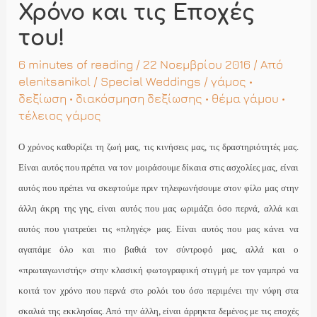
Χρόνο και τις Εποχές
του!
6 minutes of reading
/ 22 Νοεμβρίου 2016 / Από
elenitsanikol
/
Special Weddings
/
γάμος
•
δεξίωση
•
διακόσμηση δεξίωσης
•
θέμα γάμου
•
τέλειος γάμος
Ο χρόνος καθορίζει τη ζωή μας, τις κινήσεις μας, τις δραστηριότητές μας.
Είναι αυτός που πρέπει να τον μοιράσουμε δίκαια στις ασχολίες μας, είναι
αυτός που πρέπει να σκεφτούμε πριν τηλεφωνήσουμε στον φίλο μας στην
άλλη άκρη της γης, είναι αυτός που μας ωριμάζει όσο περνά, αλλά και
αυτός που γιατρεύει τις «πληγές» μας. Είναι αυτός που μας κάνει να
αγαπάμε όλο και πιο βαθιά τον σύντροφό μας, αλλά και ο
«πρωταγωνιστής» στην κλασική φωτογραφική στιγμή με τον γαμπρό να
κοιτά τον χρόνο που περνά στο ρολόι του όσο περιμένει την νύφη στα
σκαλιά της εκκλησίας. Από την άλλη, είναι άρρηκτα δεμένος με τις εποχές