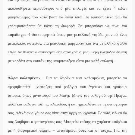
ακολουθήσετε περισσότερες από μία επιλογές και να έχετε 4 ειδών
μπομπονιέρες που κατά βάση θα είναι ίδιες. Το διακοσμητικό που θα
χρησιμοποιήσετε θα κάνει τη διαφορά. Θα μπορούσαν να είναι για
παράδειγμα 4 διακοσμητικά όπως μια μεταλλική νιφάδα χιονιού, ένας
μεταλλικός αστερίας, μια μεταλλική μαργαρίτα και ένα μεταλλικό φύλλο
ελιάς. Αν θέλετε να επικεντρωθείτε στον χρόνο, μια μικρή κλεψύδρα δεμένη
με κορδόνι στο κουτάκι της μπομπονιέρας είναι μια καλή επιλογή.
Δώρα καλεσμένων
: Για τα δωράκια των καλεσμένων, μπορείτε να
προμηθευτείτε μινιατούρες από ρολόγια που έγραψαν και γράφουν
ιστορία, όπως μινιατούρα του Μπιγκ Μπεν, του ρολογιού της Πράγας,
αλλά και ρολόγια τσέπης, κλεψύδρες ή και ημερολόγια με τη φωτογραφία
σας, ειδικά αν ο γάμος σας γίνει στην αρχή του χρόνου. Σε αυτό, ειδικά θα
σας βοηθήσει ο φωτογράφος σας. Μπορείτε επίσης να χαρίσετε καδράκια
με 4 διαφορετικά θέματα – αντικείμενα, όσες και οι εποχές. Για την