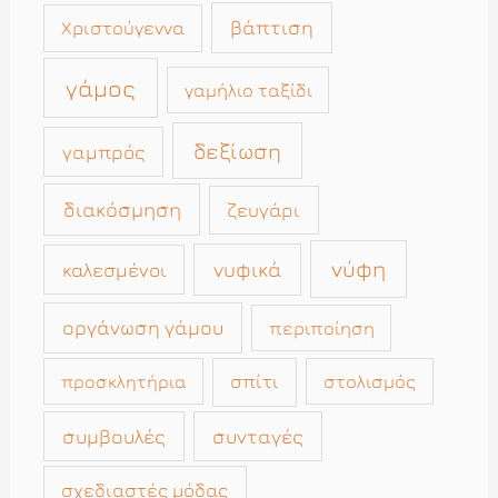
βάπτιση
Χριστούγεννα
γάμος
γαμήλιο ταξίδι
δεξίωση
γαμπρός
διακόσμηση
ζευγάρι
νύφη
νυφικά
καλεσμένοι
οργάνωση γάμου
περιποίηση
σπίτι
στολισμός
προσκλητήρια
συμβουλές
συνταγές
σχεδιαστές μόδας