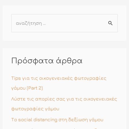
Α
ν
α
ζ
ή
Πρόσφατα άρθρα
τ
η
Tips για τις οικογενειακές φωτογραφίες
σ
γάμου (Part 2)
η
Λύστε τις απορίες σας για τις οικογενειακές
γ
φωτογραφίες γάμου
ι
Το social distancing στη δεξίωση γάμου
α