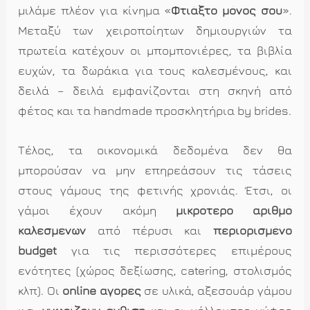
μιλάμε πλέον για κίνημα «
Φτιάξτο μόνος σου
».
Μεταξύ των χειροποίητων δημιουργιών τα
πρωτεία κατέχουν οι μπομπονιέρες, τα βιβλία
ευχών, τα δωράκια για τους καλεσμένους, και
δειλά – δειλά εμφανίζονται στη σκηνή από
φέτος και τα handmade προσκλητήρια by brides.
Τέλος, τα οικονομικά δεδομένα δεν θα
μπορούσαν να μην επηρεάσουν τις τάσεις
στους γάμους της φετινής χρονιάς. Έτσι, οι
γάμοι έχουν ακόμη
μικρότερο αριθμό
καλεσμένων
από πέρυσι και
περιορισμένο
budget
για τις περισσότερες επιμέρους
ενότητες (χώρος δεξίωσης, catering, στολισμός
κλπ). Οι
online αγορές
σε υλικά, αξεσουάρ γάμου