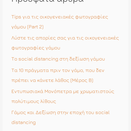
τ
η
Tips για τις οικογενειακές φωτογραφίες
σ
γάμου (Part 2)
η
Λύστε τις απορίες σας για τις οικογενειακές
γ
φωτογραφίες γάμου
ι
Το social distancing στη δεξίωση γάμου
α
Τα 10 πράγματα πριν τον γάμο, που δεν
:
πρέπει να κάνετε λάθος (Μέρος Β)
Εντυπωσιακά Μονόπετρα με χρωματιστούς
πολύτιμους λίθους
Γάμος και Δεξίωση στην εποχή του social
distancing