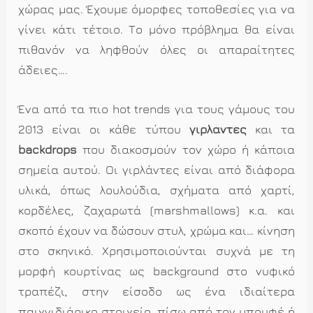
χώρας μας. Έχουμε όμορφες τοποθεσίες για να
γίνει κάτι τέτοιο. Το μόνο πρόβλημα θα είναι
πιθανόν να ληφθούν όλες οι απαραίτητες
άδειες….
Ένα από τα πιο hot trends για τους γάμους του
2013 είναι οι κάθε τύπου
γιρλάντες
και τα
backdrops
που διακοσμούν τον χώρο ή κάποια
σημεία αυτού. Οι γιρλάντες είναι από διάφορα
υλικά, όπως λουλούδια, σχήματα από χαρτί,
κορδέλες, ζαχαρωτά (marshmallows) κ.α. και
σκοπό έχουν να δώσουν στυλ, χρώμα και… κίνηση
στο σκηνικό. Χρησιμοποιούνται συχνά με τη
μορφή κουρτίνας ως background στο νυφικό
τραπέζι, στην είσοδο ως ένα ιδιαίτερα
παιχνιδιάρικο στοιχείο, πίσω από τον μπουφέ ή