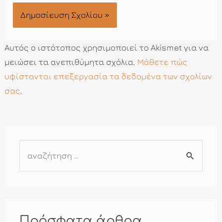
Αυτός ο ιστότοπος χρησιμοποιεί το Akismet για να
μειώσει τα ανεπιθύμητα σχόλια.
Μάθετε πώς
υφίστανται επεξεργασία τα δεδομένα των σχολίων
σας
.
Α
ν
α
ζ
ή
Πρόσφατα άρθρα