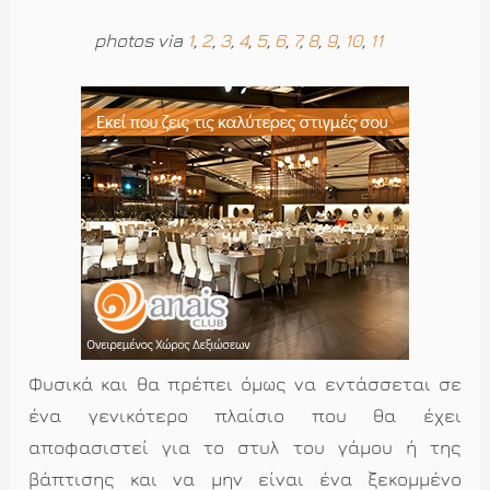
photos via
1
,
2
,
3
,
4
,
5
,
6
,
7
,
8
,
9
,
10
,
11
Φυσικά και θα πρέπει όμως να εντάσσεται σε
ένα γενικότερο πλαίσιο που θα έχει
αποφασιστεί για το στυλ του γάμου ή της
βάπτισης και να μην είναι ένα ξεκομμένο