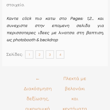
στοιχείο.
Κάντε click πιο κάτω στο Pages: 1,2… και
συνεχίστε στην επόμενη σελίδα για
περισσότερες ιδέες με λινάτσα στη βάπτιση,
ως photobooth & backdrop
Σελίδες:
1
2
3
4
Πλοήγηση
←
Πλεκτά με
άρθρων
Διακόσμηση
βελονάκι
δεξίωσης,
και
οικονομικά
κεντήματα