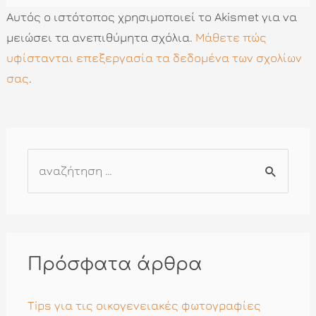
Αυτός ο ιστότοπος χρησιμοποιεί το Akismet για να
μειώσει τα ανεπιθύμητα σχόλια.
Μάθετε πώς
υφίστανται επεξεργασία τα δεδομένα των σχολίων
σας
.
Α
ν
α
ζ
ή
Πρόσφατα άρθρα
τ
η
Tips για τις οικογενειακές φωτογραφίες