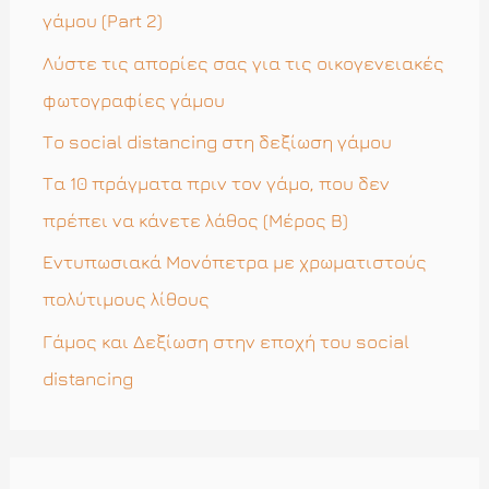
σ
γάμου (Part 2)
η
Λύστε τις απορίες σας για τις οικογενειακές
γ
φωτογραφίες γάμου
ι
Το social distancing στη δεξίωση γάμου
α
Τα 10 πράγματα πριν τον γάμο, που δεν
:
πρέπει να κάνετε λάθος (Μέρος Β)
Εντυπωσιακά Μονόπετρα με χρωματιστούς
πολύτιμους λίθους
Γάμος και Δεξίωση στην εποχή του social
distancing