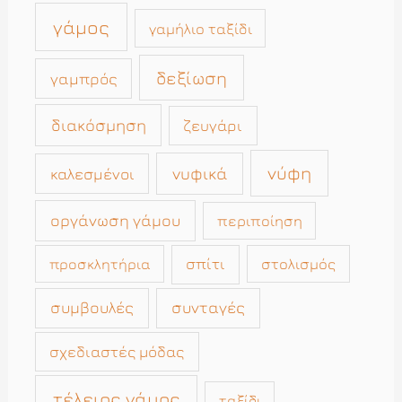
γάμος
γαμήλιο ταξίδι
δεξίωση
γαμπρός
διακόσμηση
ζευγάρι
νύφη
νυφικά
καλεσμένοι
οργάνωση γάμου
περιποίηση
σπίτι
στολισμός
προσκλητήρια
συμβουλές
συνταγές
σχεδιαστές μόδας
τέλειος γάμος
ταξίδι