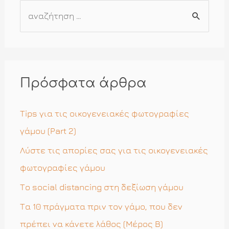
Α
ν
α
ζ
ή
Πρόσφατα άρθρα
τ
η
Tips για τις οικογενειακές φωτογραφίες
σ
γάμου (Part 2)
η
Λύστε τις απορίες σας για τις οικογενειακές
γ
φωτογραφίες γάμου
ι
Το social distancing στη δεξίωση γάμου
α
Τα 10 πράγματα πριν τον γάμο, που δεν
:
πρέπει να κάνετε λάθος (Μέρος Β)