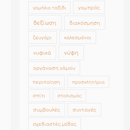
γαμπρός
γαμήλιο ταξίδι
δεξίωση
διακόσμηση
καλεσμένοι
ζευγάρι
νύφη
νυφικά
οργάνωση γάμου
περιποίηση
προσκλητήρια
σπίτι
στολισμός
συμβουλές
συνταγές
σχεδιαστές μόδας