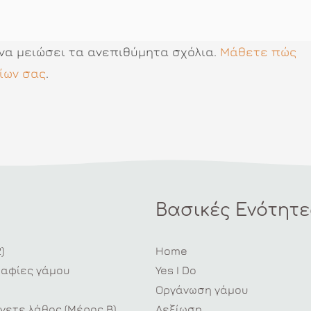
 να μειώσει τα ανεπιθύμητα σχόλια.
Μάθετε πώς
ίων σας
.
Βασικές Ενότητε
)
Home
ραφίες γάμου
Yes I Do
Οργάνωση γάμου
νετε λάθος (Μέρος Β)
Δεξίωση