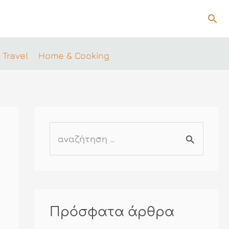
Ανα
 Travel
Home & Cooking
Α
ν
α
ζ
ή
Πρόσφατα άρθρα
τ