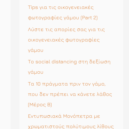
η
Tips για τις οικογενειακές
σ
φωτογραφίες γάμου (Part 2)
η
Λύστε τις απορίες σας για τις
γ
οικογενειακές φωτογραφίες
ι
γάμου
α
Το social distancing στη δεξίωση
:
γάμου
Τα 10 πράγματα πριν τον γάμο,
που δεν πρέπει να κάνετε λάθος
(Μέρος Β)
Εντυπωσιακά Μονόπετρα με
χρωματιστούς πολύτιμους λίθους