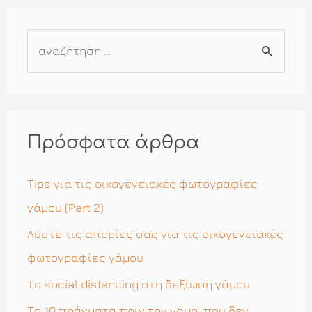
Α
ν
α
ζ
ή
Πρόσφατα άρθρα
τ
η
Tips για τις οικογενειακές φωτογραφίες
σ
γάμου (Part 2)
η
Λύστε τις απορίες σας για τις οικογενειακές
γ
φωτογραφίες γάμου
ι
Το social distancing στη δεξίωση γάμου
α
Τα 10 πράγματα πριν τον γάμο, που δεν