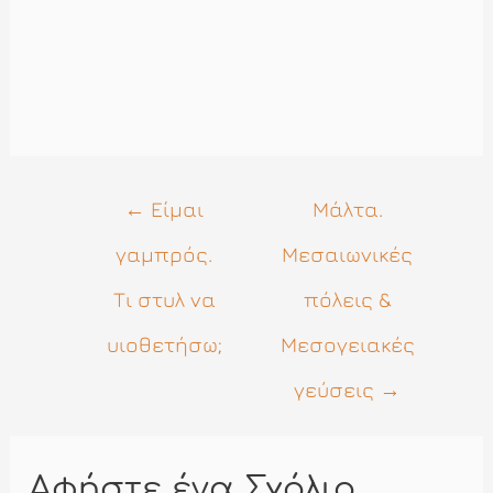
Πλοήγηση
←
Είμαι
Μάλτα.
άρθρων
γαμπρός.
Μεσαιωνικές
Τι στυλ να
πόλεις &
υιοθετήσω;
Μεσογειακές
γεύσεις
→
Αφήστε ένα Σχόλιο