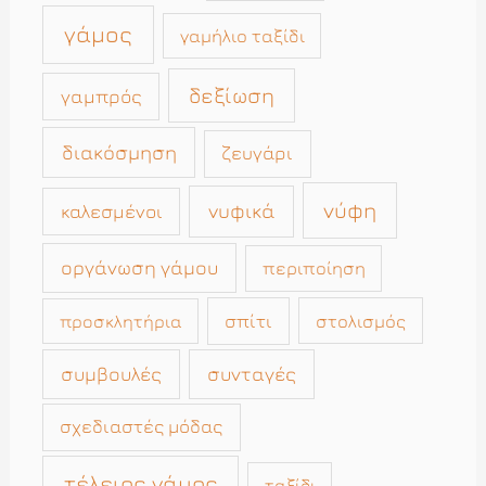
γάμος
γαμήλιο ταξίδι
δεξίωση
γαμπρός
διακόσμηση
ζευγάρι
νύφη
νυφικά
καλεσμένοι
οργάνωση γάμου
περιποίηση
σπίτι
στολισμός
προσκλητήρια
συμβουλές
συνταγές
σχεδιαστές μόδας
τέλειος γάμος
ταξίδι