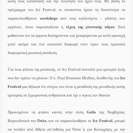
καλή τους κατάσταση και την ποιότητα του ήχου τους. Με βάση το
πρόγραμμα του Ice Festival, οι επισκέπτες έχουν τη δυνατότητα να
παρακολουθήσουν
workshops
από τους καλλιτέχνες – γλύπτες των
οργάνων, όπου παρουσιάζεται η
τέχνη της γλυπτικής πάγου
. Εκεί
μαθαίνουν ότι τα όργανα διατηρούνται και μεταφέρονται με πολύ προσοχή
γιατί ακόμα και ένα εκατοστό διαφορά στον όγκο τους προκαλεί
διαφορετική μουσική απόδοση.
Για τους φίλους της μουσικής, το Ice Festival αποτελεί μια εμπειρία ζωής
που δεν πρέπει να χάσουν. Ο κ.
Paul Knutsson Medhus
, διευθυντής του
Ice
Festival
μας δήλωσε ότι στόχος του είναι η μετάδοση της μοναδικής αυτής
εμπειρίας σε ξεχωριστούς ανθρώπους και όχι ο όγκος των θεατών.
Προκειμένου να φτάσει κανείς στην πόλη
Geilo
της Νορβηγίας,
Βορειοδυτικά του
Όσλο
, και να παρακολουθήσει το
Ice Festival
, μπορεί
να πετάξει από Αθήνα απ’ευθείας για Όσλο ή για Κοπεγχάγη, με την