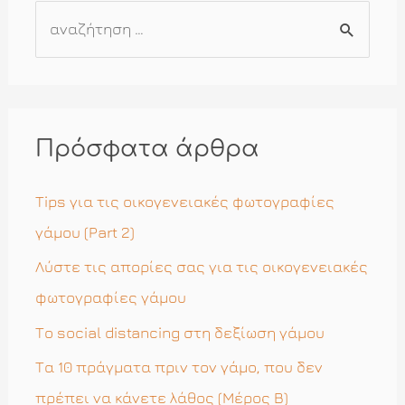
Α
ν
α
ζ
ή
Πρόσφατα άρθρα
τ
η
Tips για τις οικογενειακές φωτογραφίες
σ
γάμου (Part 2)
η
Λύστε τις απορίες σας για τις οικογενειακές
γ
φωτογραφίες γάμου
ι
Το social distancing στη δεξίωση γάμου
α
Τα 10 πράγματα πριν τον γάμο, που δεν
:
πρέπει να κάνετε λάθος (Μέρος Β)