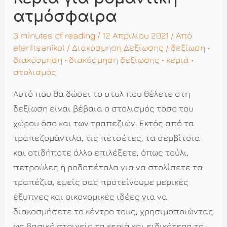
ατμόσφαιρα
3 minutes of reading
/ 12 Απριλίου 2021 / Από
elenitsanikol
/
Διακόσμηση Δεξίωσης
/
δεξίωση
•
διακόσμηση
•
διακόσμηση δεξίωσης
•
κεριά
•
στολισμός
Αυτό που θα δώσει το στυλ που θέλετε στη
δεξίωση είναι βέβαια ο στολισμός τόσο του
χώρου όσο και των τραπεζιών. Εκτός από τα
τραπεζομάντιλα, τις πετσέτες, τα σερβίτσια
και οτιδήποτε άλλο επιλέξετε, όπως τούλι,
πετρούλες ή ροδοπέταλα για να στολίσετε τα
τραπέζια, εμείς σας προτείνουμε μερικές
έξυπνες και οικονομικές ιδέες για να
διακοσμήσετε το κέντρο τους, χρησιμοποιώντας
ως βασικό στοιχείο τα κεριά και ειδικότερα τα