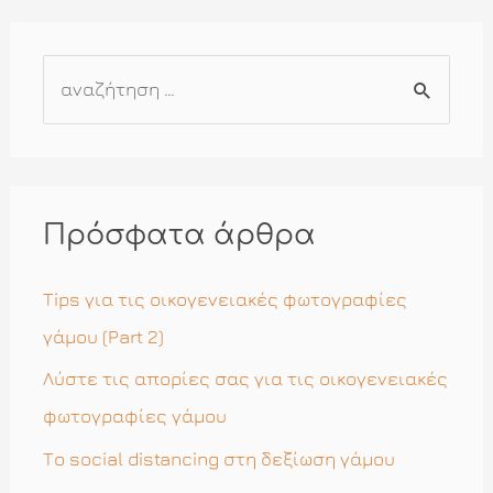
Α
ν
α
ζ
ή
Πρόσφατα άρθρα
τ
η
Tips για τις οικογενειακές φωτογραφίες
σ
γάμου (Part 2)
η
Λύστε τις απορίες σας για τις οικογενειακές
γ
φωτογραφίες γάμου
ι
Το social distancing στη δεξίωση γάμου
α