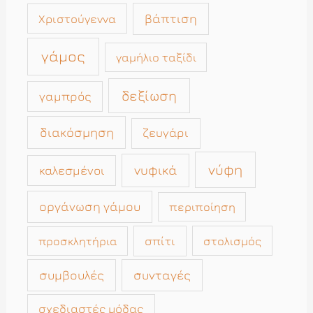
βάπτιση
Χριστούγεννα
γάμος
γαμήλιο ταξίδι
δεξίωση
γαμπρός
διακόσμηση
ζευγάρι
νύφη
νυφικά
καλεσμένοι
οργάνωση γάμου
περιποίηση
σπίτι
στολισμός
προσκλητήρια
συμβουλές
συνταγές
σχεδιαστές μόδας