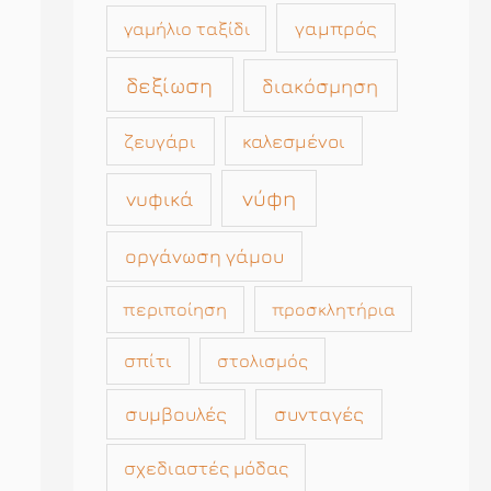
γαμπρός
γαμήλιο ταξίδι
δεξίωση
διακόσμηση
καλεσμένοι
ζευγάρι
νύφη
νυφικά
οργάνωση γάμου
περιποίηση
προσκλητήρια
σπίτι
στολισμός
συμβουλές
συνταγές
σχεδιαστές μόδας