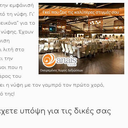
την εμφάνισή
ό τη νύφη. Γι’
εικόνα” για το
 νύφης. Έχουν
νιση
 λιτή στο
ι την
μοι που η
άρος του
ει η νύφη με τον γαμπρό τον πρώτο χορό,
ό της!
χετε υπόψη για τις δικές σας