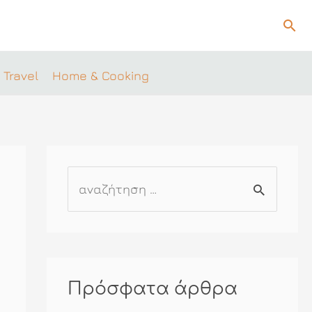
Ανα
 Travel
Home & Cooking
Α
ν
α
ζ
ή
Πρόσφατα άρθρα
τ