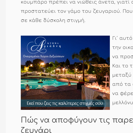
κουμπάρο πρέπει να νιώθεις άνετα, γιατί
προστατεύει τον γάμο του ζευγαριού. Που
σε κάθε δύσκολη στιγμή.
Γι’ αυτ
την οικ
να προσ
Και το 
μεταξύ 
από τα 
να φέρε
μελλόνυ
Πώς να αποφύγουν τις παρε
ζευγάρι