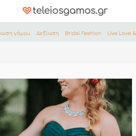
νωση γάμου
Δεξίωση
Bridal Fashion
Live Love &