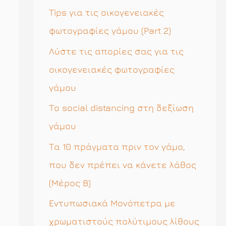
η
Tips για τις οικογενειακές
σ
φωτογραφίες γάμου (Part 2)
η
Λύστε τις απορίες σας για τις
γ
οικογενειακές φωτογραφίες
ι
γάμου
α
Το social distancing στη δεξίωση
:
γάμου
Τα 10 πράγματα πριν τον γάμο,
που δεν πρέπει να κάνετε λάθος
(Μέρος Β)
Εντυπωσιακά Μονόπετρα με
χρωματιστούς πολύτιμους λίθους