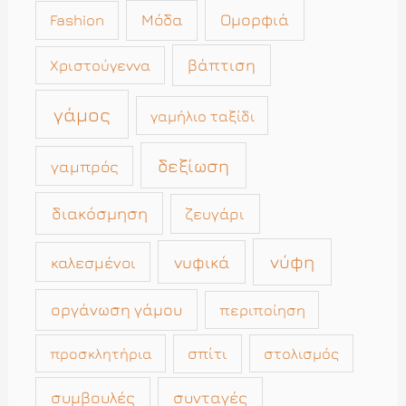
Μόδα
Ομορφιά
Fashion
βάπτιση
Χριστούγεννα
γάμος
γαμήλιο ταξίδι
δεξίωση
γαμπρός
διακόσμηση
ζευγάρι
νύφη
νυφικά
καλεσμένοι
οργάνωση γάμου
περιποίηση
σπίτι
στολισμός
προσκλητήρια
συμβουλές
συνταγές