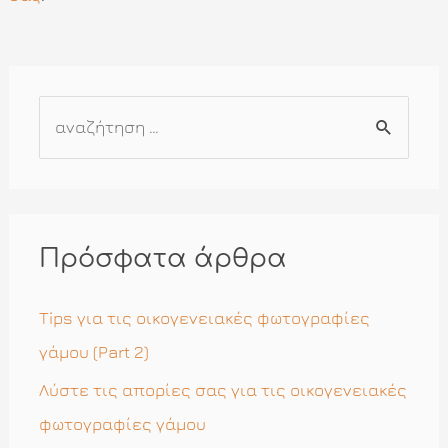
Α
ν
α
ζ
ή
Πρόσφατα άρθρα
τ
η
Tips για τις οικογενειακές φωτογραφίες
σ
γάμου (Part 2)
η
Λύστε τις απορίες σας για τις οικογενειακές
γ
φωτογραφίες γάμου