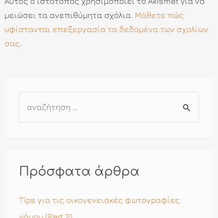
Αυτός ο ιστότοπος χρησιμοποιεί το Akismet για να
μειώσει τα ανεπιθύμητα σχόλια.
Μάθετε πώς
υφίστανται επεξεργασία τα δεδομένα των σχολίων
σας
.
Α
ν
α
ζ
ή
Πρόσφατα άρθρα
τ
η
Tips για τις οικογενειακές φωτογραφίες
σ
γάμου (Part 2)