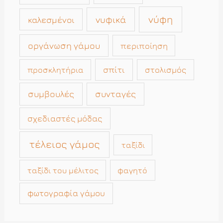
νύφη
νυφικά
καλεσμένοι
οργάνωση γάμου
περιποίηση
σπίτι
στολισμός
προσκλητήρια
συμβουλές
συνταγές
σχεδιαστές μόδας
τέλειος γάμος
ταξίδι
ταξίδι του μέλιτος
φαγητό
φωτογραφία γάμου