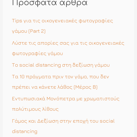
Πρόσφατα άρθρα
τ
η
Tips για τις οικογενειακές φωτογραφίες
σ
γάμου (Part 2)
η
Λύστε τις απορίες σας για τις οικογενειακές
γ
φωτογραφίες γάμου
ι
Το social distancing στη δεξίωση γάμου
α
Τα 10 πράγματα πριν τον γάμο, που δεν
:
πρέπει να κάνετε λάθος (Μέρος Β)
Εντυπωσιακά Μονόπετρα με χρωματιστούς
πολύτιμους λίθους
Γάμος και Δεξίωση στην εποχή του social
distancing