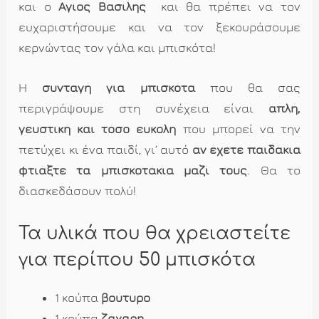
και ο
Άγιος Βασίλης
και θα πρέπει να τον
ευχαριστήσουμε και να τον ξεκουράσουμε
κερνώντας τον γάλα και μπισκότα!
Η
συνταγή για μπισκότα
που θα σας
περιγράψουμε στη συνέχεια είναι
απλή,
γευστική και τόσο εύκολη
που μπορεί να την
πετύχει κι ένα παιδί, γι’ αυτό
αν έχετε παιδάκια
φτιάξτε τα μπισκοτάκια μαζί τους
. Θα το
διασκεδάσουν πολύ!
Τα υλικά που θα χρειαστείτε
για περίπου 50 μπισκότα
1 κούπα
βούτυρο
1 κούπα
ζάχαρη