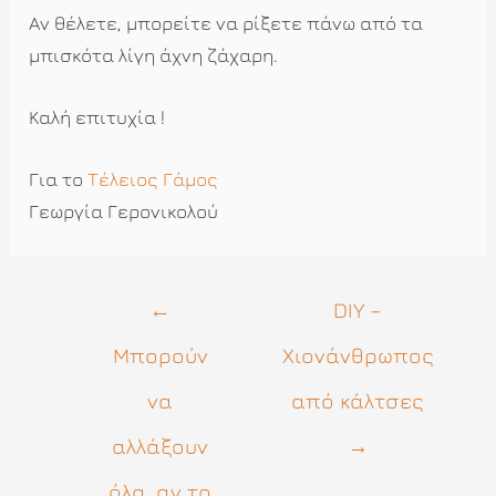
Αν θέλετε, μπορείτε να ρίξετε πάνω από τα
μπισκότα λίγη άχνη ζάχαρη.
Καλή επιτυχία !
Για το
Τέλειος Γάμος
Γεωργία Γερονικολού
Πλοήγηση
←
DIY –
άρθρων
Μπορούν
Χιονάνθρωπος
να
από κάλτσες
αλλάξουν
→
όλα, αν το