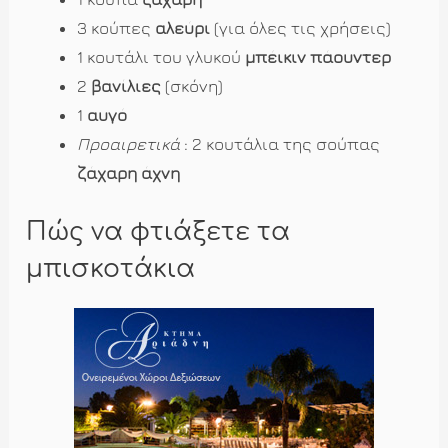
3 κούπες
αλεύρι
(για όλες τις χρήσεις)
1 κουτάλι του γλυκού
μπέικιν πάουντερ
2
βανίλιες
(σκόνη)
1
αυγό
Προαιρετικά
: 2 κουτάλια της σούπας
ζάχαρη άχνη
Πώς να φτιάξετε τα
μπισκοτάκια