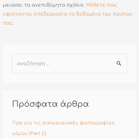
μειώσει τα ανεπιθύμητα σχόλια.
Μάθετε πώς
υφίστανται επεξεργασία τα δεδομένα των σχολίων
σας
.
Α
ν
α
ζ
ή
Πρόσφατα άρθρα
τ
η
Tips για τις οικογενειακές φωτογραφίες
σ
γάμου (Part 2)