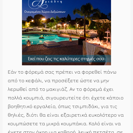
Εάν το φόρεμά σας πρέπει να φορεθεί πάνω
από το κεφάλι, να προσέξετε ώστε να μην
λερωθεί από το μακιγιάζ. Αν το φόρεμά έχει
πολλά κουμπιά, σιγουρευτείτε ότι έχετε κάποιο
βοηθητικό εργαλείο, όπως τσιμπιδάκι, για τις
θηλιές, διότι θα είναι εξαιρετικά ευκολότερο να
κουμπώσετε τα μικρά κουμπάκια. Καλό είναι να
έχετε στην άκρη μια καθαρή, λευκή πετσέτα, σε