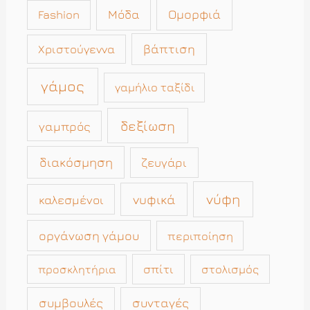
Μόδα
Ομορφιά
Fashion
βάπτιση
Χριστούγεννα
γάμος
γαμήλιο ταξίδι
δεξίωση
γαμπρός
διακόσμηση
ζευγάρι
νύφη
νυφικά
καλεσμένοι
οργάνωση γάμου
περιποίηση
σπίτι
στολισμός
προσκλητήρια
συμβουλές
συνταγές