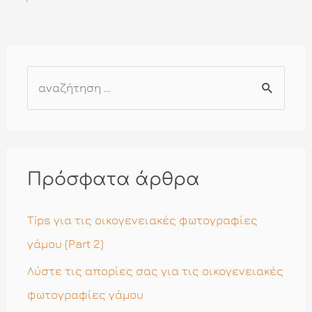
Α
ν
α
ζ
ή
Πρόσφατα άρθρα
τ
η
Tips για τις οικογενειακές φωτογραφίες
σ
γάμου (Part 2)
η
Λύστε τις απορίες σας για τις οικογενειακές
γ
φωτογραφίες γάμου