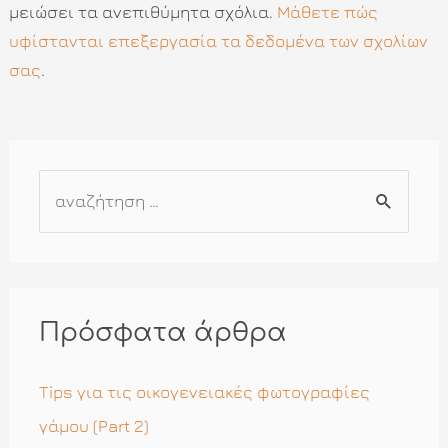
μειώσει τα ανεπιθύμητα σχόλια.
Μάθετε πώς
υφίστανται επεξεργασία τα δεδομένα των σχολίων
σας
.
Α
ν
α
ζ
ή
Πρόσφατα άρθρα
τ
η
Tips για τις οικογενειακές φωτογραφίες
σ
γάμου (Part 2)