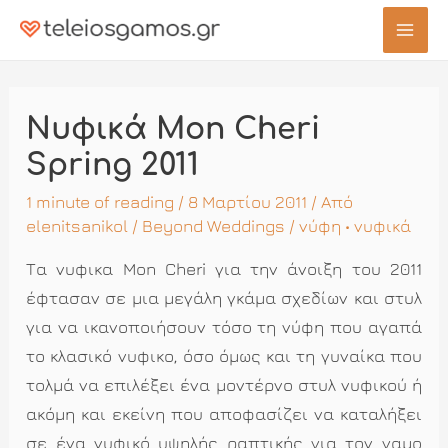
Μετάβαση
στο
Mai
περιεχόμενο
Men
Νυφικά Mon Cheri
Spring 2011
1 minute of reading
/ 8 Μαρτίου 2011 / Από
elenitsanikol
/
Beyond Weddings
/
νύφη
•
νυφικά
Τα νυφικα Mon Cheri για την άνοιξη του 2011
έφτασαν σε μια μεγάλη γκάμα σχεδίων και στυλ
για να ικανοποιήσουν τόσο τη νύφη που αγαπά
το κλασικό νυφικο, όσο όμως και τη γυναίκα που
τολμά να επιλέξει ένα μοντέρνο στυλ νυφικού ή
ακόμη και εκείνη που αποφασίζει να καταλήξει
σε ένα νυφικό υψηλής ραπτικής για τον γαμο