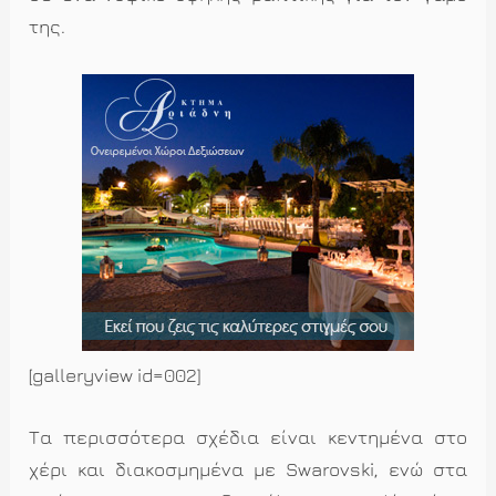
της.
[galleryview id=002]
Τα περισσότερα σχέδια είναι κεντημένα στο
χέρι και διακοσμημένα με Swarovski, ενώ στα