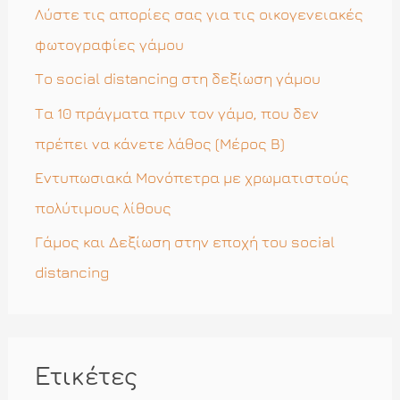
η
Λύστε τις απορίες σας για τις οικογενειακές
γ
φωτογραφίες γάμου
ι
Το social distancing στη δεξίωση γάμου
α
Τα 10 πράγματα πριν τον γάμο, που δεν
:
πρέπει να κάνετε λάθος (Μέρος Β)
Εντυπωσιακά Μονόπετρα με χρωματιστούς
πολύτιμους λίθους
Γάμος και Δεξίωση στην εποχή του social
distancing
Ετικέτες