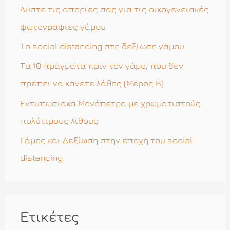
η
Λύστε τις απορίες σας για τις οικογενειακές
γ
φωτογραφίες γάμου
ι
Το social distancing στη δεξίωση γάμου
α
Τα 10 πράγματα πριν τον γάμο, που δεν
:
πρέπει να κάνετε λάθος (Μέρος Β)
Εντυπωσιακά Μονόπετρα με χρωματιστούς
πολύτιμους λίθους
Γάμος και Δεξίωση στην εποχή του social
distancing
Ετικέτες