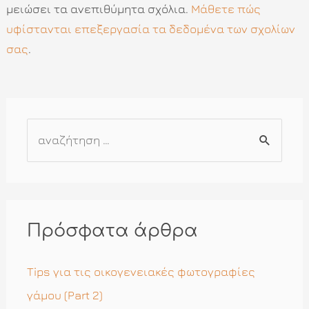
μειώσει τα ανεπιθύμητα σχόλια.
Μάθετε πώς
υφίστανται επεξεργασία τα δεδομένα των σχολίων
σας
.
Α
ν
α
ζ
ή
Πρόσφατα άρθρα
τ
η
Tips για τις οικογενειακές φωτογραφίες
σ
γάμου (Part 2)