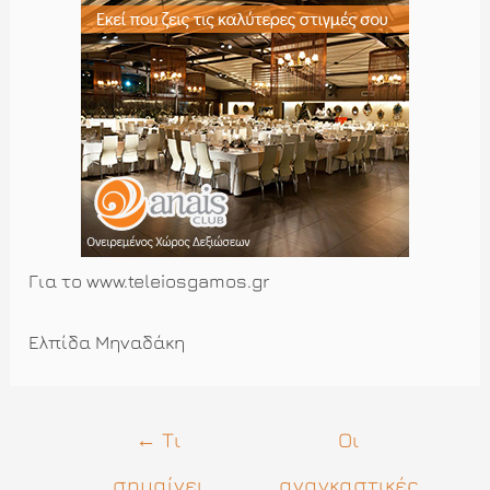
Για το www.teleiosgamos.gr
Ελπίδα Μηναδάκη
Πλοήγηση
←
Τι
Οι
άρθρων
σημαίνει
αναγκαστικές