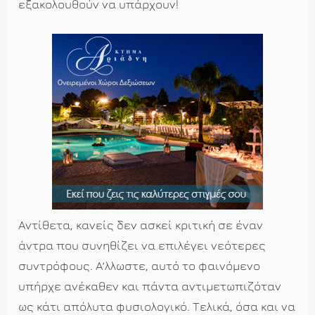
εξακολουθούν να υπάρχουν!
Αντίθετα, κανείς δεν ασκεί κριτική σε έναν
άντρα που συνηθίζει να επιλέγει νεότερες
συντρόφους. Αʼλλωστε, αυτό το φαινόμενο
υπήρχε ανέκαθεν και πάντα αντιμετωπιζόταν
ως κάτι απόλυτα φυσιολογικό. Τελικά, όσα και να