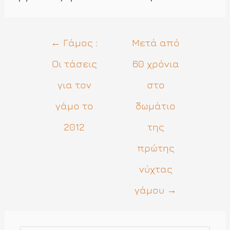
Πλοήγηση
←
Γάμος :
Μετά από
άρθρων
Οι τάσεις
60 χρόνια
για τον
στο
γάμο το
δωμάτιο
2012
της
πρώτης
νύχτας
γάμου
→