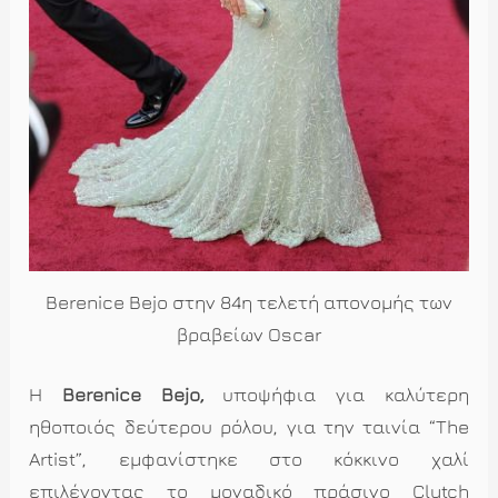
Berenice Bejo στην 84η τελετή απονομής των
βραβείων Oscar
H
Berenice
Bejo
,
υποψήφια για καλύτερη
ηθοποιός δεύτερου ρόλου, για την ταινία “The
Artist”, εμφανίστηκε στο κόκκινο χαλί
επιλέγοντας το μοναδικό πράσινο Clutch