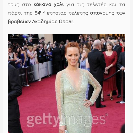
τους στο
κόκκινο χαλί
για τις τελετές και τα
ης
πάρτι της
84
ετήσιας τελετής απονομής των
βραβείων Ακαδημίας Oscar
.