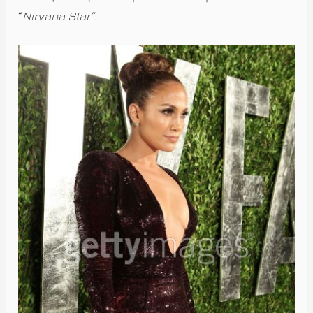
“
Nirvana
Star”
.