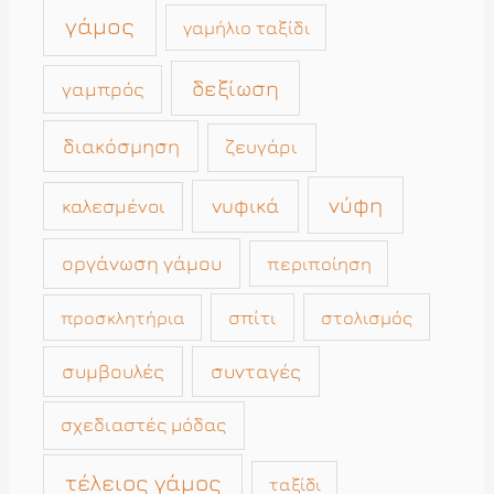
γάμος
γαμήλιο ταξίδι
δεξίωση
γαμπρός
διακόσμηση
ζευγάρι
νύφη
νυφικά
καλεσμένοι
οργάνωση γάμου
περιποίηση
σπίτι
στολισμός
προσκλητήρια
συμβουλές
συνταγές
σχεδιαστές μόδας
τέλειος γάμος
ταξίδι