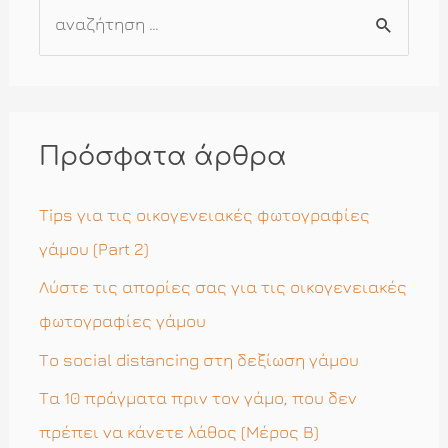
Α
ν
α
ζ
ή
Πρόσφατα άρθρα
τ
η
Tips για τις οικογενειακές φωτογραφίες
σ
γάμου (Part 2)
η
Λύστε τις απορίες σας για τις οικογενειακές
γ
φωτογραφίες γάμου
ι
Το social distancing στη δεξίωση γάμου
α
Τα 10 πράγματα πριν τον γάμο, που δεν
:
πρέπει να κάνετε λάθος (Μέρος Β)