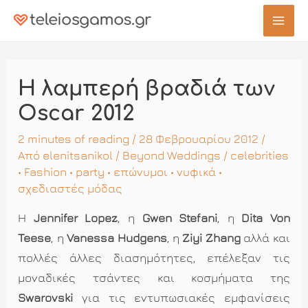
Μετάβαση
στο
Mai
περιεχόμενο
Men
Η λαμπερή βραδιά των
Oscar 2012
2 minutes of reading
/ 28 Φεβρουαρίου 2012 /
Από
elenitsanikol
/
Beyond Weddings
/
celebrities
•
Fashion
•
party
•
επώνυμοι
•
νυφικά
•
σχεδιαστές μόδας
Η
Jennifer
Lopez
, η
Gwen
Stefani
, η
Dita
Von
Teese
, η
Vanessa
Hudgens
, η
Ziyi
Zhang
αλλά και
πολλές άλλες διασημότητες, επέλεξαν τις
μοναδικές τσάντες και κοσμήματα της
Swarovski
για τις εντυπωσιακές εμφανίσεις