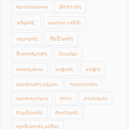
βάπτιση
Χριστούγεννα
γάμος
γαμήλιο ταξίδι
δεξίωση
γαμπρός
διακόσμηση
ζευγάρι
νύφη
νυφικά
καλεσμένοι
οργάνωση γάμου
περιποίηση
σπίτι
στολισμός
προσκλητήρια
συμβουλές
συνταγές
σχεδιαστές μόδας