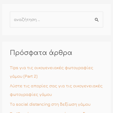
Α
ν
α
ζ
ή
Πρόσφατα άρθρα
τ
η
Tips για τις οικογενειακές φωτογραφίες
σ
γάμου (Part 2)
η
Λύστε τις απορίες σας για τις οικογενειακές
γ
φωτογραφίες γάμου
ι
Το social distancing στη δεξίωση γάμου
α