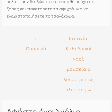
ρολό — μην διπλώσετε τα ευπαθή ρούχα σε
ζάρες και πακετάρετε τα σφιχτά
για να
ελαχιστοποιήσετε το τσαλάκωμα.
Πλοήγηση
←
Ισπανία:
άρθρων
Ομορφιά
Καθεδρικοί
ναοί,
μουσεία &
λιθόστρωτες
πλατείες
→