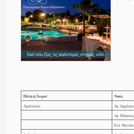
Πόλη
ή Χωριό
Ναός
Αμφίκλεια
Αγ. Δημήτρι
Αγ. Βλάσιος
Εισ. Θεοτό