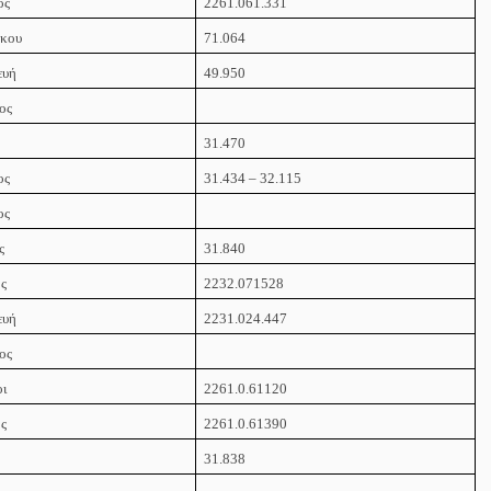
ος
2261.061.331
όκου
71.064
ευή
49.950
ος
31.470
ος
31.434 – 32.115
ος
ς
31.840
ος
2232.071528
ευή
2231.024.447
ος
οι
2261.0.61120
ος
2261.0.61390
31.838