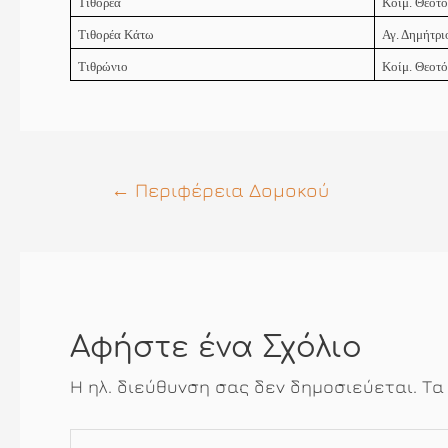
Τιθορέα
Κοίμ. Θεοτ
Τιθορέα Κάτω
Αγ. Δημήτρι
Τιθρώνιο
Κοίμ. Θεοτ
Πλοήγηση
←
Περιφέρεια Δομοκού
άρθρων
Αφήστε ένα Σχόλιο
Η ηλ. διεύθυνση σας δεν δημοσιεύεται.
Τα
Πληκτρολογήστε