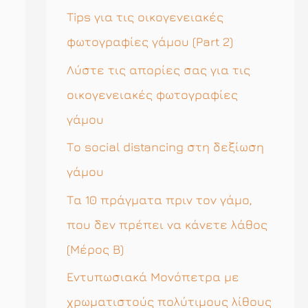
η
Tips για τις οικογενειακές
σ
φωτογραφίες γάμου (Part 2)
η
Λύστε τις απορίες σας για τις
γ
οικογενειακές φωτογραφίες
ι
γάμου
α
Το social distancing στη δεξίωση
:
γάμου
Τα 10 πράγματα πριν τον γάμο,
που δεν πρέπει να κάνετε λάθος
(Μέρος Β)
Εντυπωσιακά Μονόπετρα με
χρωματιστούς πολύτιμους λίθους