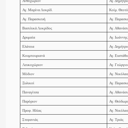
Ανθοχώριον
Αγ. Δημήτρι
Αγ. Μαρίνα Λοκρίδ.
Κοίμ. Θεοτ
Αγ. Παρασκευή
Αγ. Παρασκ
Βασιλικά Λοκρίδος
Αγ. Αθανάσι
Δρυμαία
Αγ. Ιωάννης
Ελάτεια
Αγ. Δημήτρι
Κουμπουριανά
Αγ. Ευστάθι
Λευκοχώριον
Αγ. Γεώργιο
Μόδιον
Αγ. Νικόλα
Ξυλικοί
Αγ. Παρασκ
Παναγίτσα
Αγ. Αθανάσι
Παρόριον
Αγ. Θεόδωρ
Προφ. Ηλίας
Αγ. Νικόλα
Στεφανιάς
Αγ. Τριάς