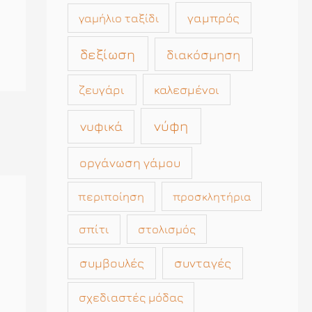
γαμπρός
γαμήλιο ταξίδι
δεξίωση
διακόσμηση
καλεσμένοι
ζευγάρι
νύφη
νυφικά
οργάνωση γάμου
περιποίηση
προσκλητήρια
σπίτι
στολισμός
συμβουλές
συνταγές
σχεδιαστές μόδας