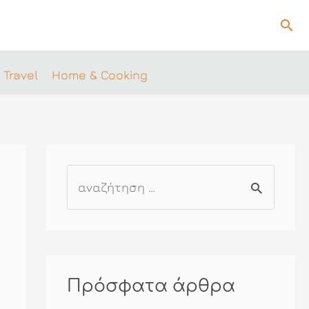
Ανα
 Travel
Home & Cooking
Α
ν
α
ζ
ή
Πρόσφατα άρθρα
τ