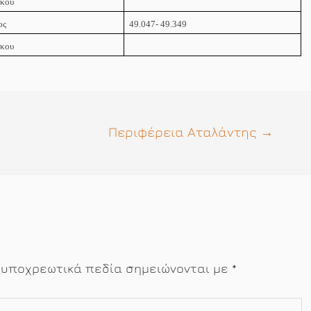
όκου
ος
49.047- 49.349
όκου
Περιφέρεια Αταλάντης
→
 υποχρεωτικά πεδία σημειώνονται με
*