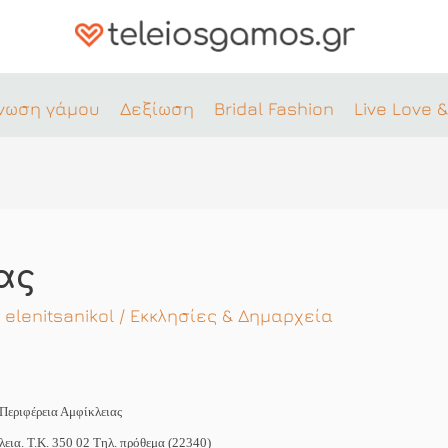
νωση γάμου
Δεξίωση
Bridal Fashion
Live Love &
ας
ό
elenitsanikol
/
Εκκλησίες & Δημαρχεία
Περιφέρεια Αμφίκλειας
εια. Τ.Κ. 350 02 Τηλ. πρόθεμα (22340)