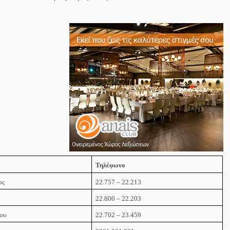
Τηλέφωνο
ος
22.757 – 22.213
22.800 – 22.203
κου
22.702 – 23.459