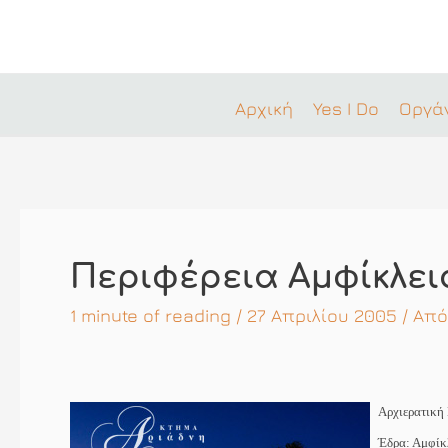
Μετάβαση
στο
περιεχόμενο
Αρχική
Yes I Do
Οργά
Περιφέρεια Αμφίκλει
1 minute of reading
/ 27 Απριλίου 2005 / Απ
Αρχιερατική 
Έδρα: Αμφίκλ