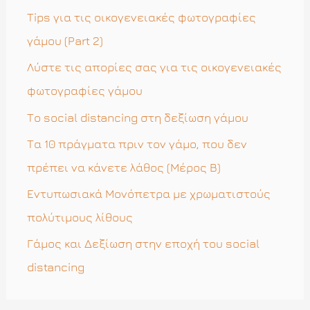
η
Tips για τις οικογενειακές φωτογραφίες
σ
γάμου (Part 2)
η
Λύστε τις απορίες σας για τις οικογενειακές
γ
φωτογραφίες γάμου
ι
Το social distancing στη δεξίωση γάμου
α
Τα 10 πράγματα πριν τον γάμο, που δεν
:
πρέπει να κάνετε λάθος (Μέρος Β)
Εντυπωσιακά Μονόπετρα με χρωματιστούς
πολύτιμους λίθους
Γάμος και Δεξίωση στην εποχή του social
distancing