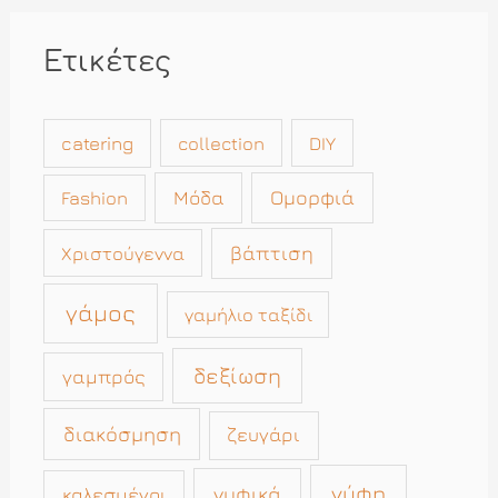
Ετικέτες
catering
collection
DIY
Μόδα
Ομορφιά
Fashion
βάπτιση
Χριστούγεννα
γάμος
γαμήλιο ταξίδι
δεξίωση
γαμπρός
διακόσμηση
ζευγάρι
νύφη
νυφικά
καλεσμένοι