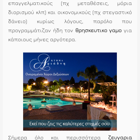
επαγγελματικούς (πχ μεταθέσεις, μόρια
διορισμού κλπ) και οικονομικούς (πχ στεγαστικό
δάνειο) κυρίως λόγους, παρόλο που
προγραμμάτιζαν ήδη τον
θρησκευτικό γάμο
για
κάποιους μήνες αργότερα.
Σήμερα όλο και περισσότερα
ζευγάρια