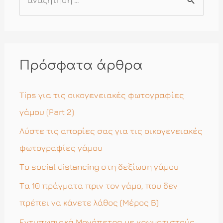
ν
α
ζ
ή
Πρόσφατα άρθρα
τ
η
Tips για τις οικογενειακές φωτογραφίες
σ
γάμου (Part 2)
η
Λύστε τις απορίες σας για τις οικογενειακές
γ
φωτογραφίες γάμου
ι
Το social distancing στη δεξίωση γάμου
α
Τα 10 πράγματα πριν τον γάμο, που δεν
:
πρέπει να κάνετε λάθος (Μέρος Β)
Εντυπωσιακά Μονόπετρα με χρωματιστούς