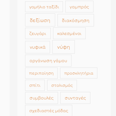
γαμπρός
γαμήλιο ταξίδι
δεξίωση
διακόσμηση
καλεσμένοι
ζευγάρι
νύφη
νυφικά
οργάνωση γάμου
περιποίηση
προσκλητήρια
σπίτι
στολισμός
συμβουλές
συνταγές
σχεδιαστές μόδας