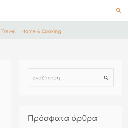
Ανα
 Travel
Home & Cooking
Α
ν
α
ζ
ή
Πρόσφατα άρθρα
τ