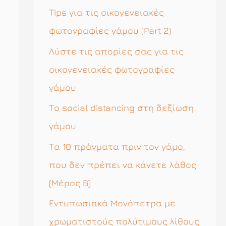
η
Tips για τις οικογενειακές
σ
φωτογραφίες γάμου (Part 2)
η
Λύστε τις απορίες σας για τις
γ
οικογενειακές φωτογραφίες
ι
γάμου
α
Το social distancing στη δεξίωση
:
γάμου
Τα 10 πράγματα πριν τον γάμο,
που δεν πρέπει να κάνετε λάθος
(Μέρος Β)
Εντυπωσιακά Μονόπετρα με
χρωματιστούς πολύτιμους λίθους