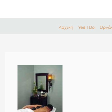
Μετάβαση
στο
περιεχόμενο
Αρχική
Yes I Do
Οργά