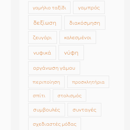
γαμπρός
γαμήλιο ταξίδι
δεξίωση
διακόσμηση
καλεσμένοι
ζευγάρι
νύφη
νυφικά
οργάνωση γάμου
περιποίηση
προσκλητήρια
σπίτι
στολισμός
συμβουλές
συνταγές
σχεδιαστές μόδας