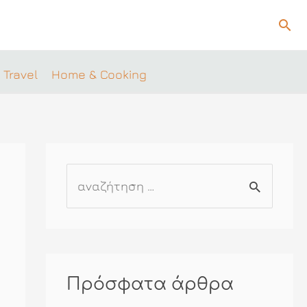
Ανα
 Travel
Home & Cooking
Α
ν
α
ζ
ή
Πρόσφατα άρθρα
τ