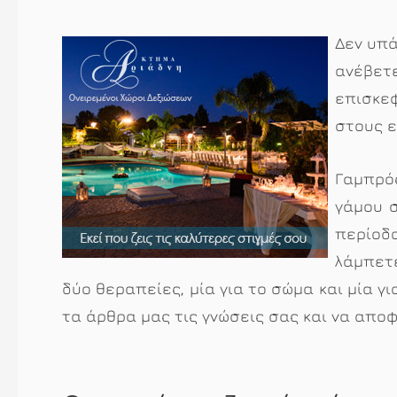
Δεν υπά
ανέβε
επισκεφ
στους ε
Γαμπρός
γάμου 
περίοδ
λάμπετε
δύο θεραπείες, μία για το σώμα και μία 
τα άρθρα μας τις γνώσεις σας και να απο