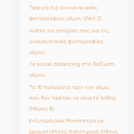
η
Tips για τις οικογενειακές
σ
φωτογραφίες γάμου (Part 2)
η
Λύστε τις απορίες σας για τις
γ
οικογενειακές φωτογραφίες
ι
γάμου
α
Το social distancing στη δεξίωση
:
γάμου
Τα 10 πράγματα πριν τον γάμο,
που δεν πρέπει να κάνετε λάθος
(Μέρος Β)
Εντυπωσιακά Μονόπετρα με
χρωματιστούς πολύτιμους λίθους