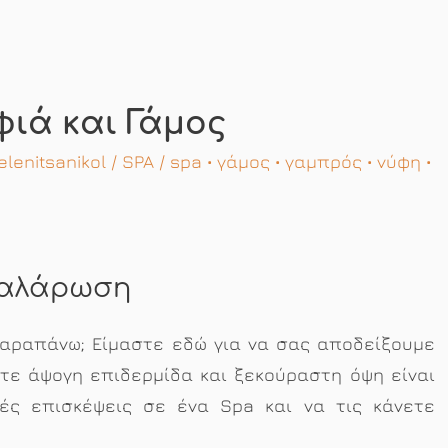
ιά και Γάμος
elenitsanikol
/
SPA
/
spa
•
γάμος
•
γαμπρός
•
νύφη
•
χαλάρωση
αραπάνω; Είμαστε εδώ για να σας αποδείξουμε
τε άψογη επιδερμίδα και ξεκούραστη όψη είναι
ές επισκέψεις σε ένα Spa και να τις κάνετε