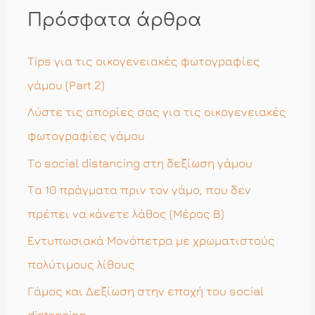
ή
Πρόσφατα άρθρα
τ
η
Tips για τις οικογενειακές φωτογραφίες
σ
γάμου (Part 2)
η
Λύστε τις απορίες σας για τις οικογενειακές
γ
φωτογραφίες γάμου
ι
Το social distancing στη δεξίωση γάμου
α
Τα 10 πράγματα πριν τον γάμο, που δεν
:
πρέπει να κάνετε λάθος (Μέρος Β)
Εντυπωσιακά Μονόπετρα με χρωματιστούς
πολύτιμους λίθους
Γάμος και Δεξίωση στην εποχή του social