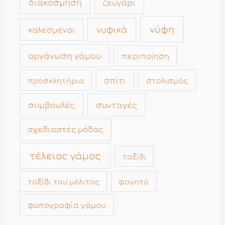
διακόσμηση
ζευγάρι
νύφη
νυφικά
καλεσμένοι
οργάνωση γάμου
περιποίηση
σπίτι
στολισμός
προσκλητήρια
συμβουλές
συνταγές
σχεδιαστές μόδας
τέλειος γάμος
ταξίδι
ταξίδι του μέλιτος
φαγητό
φωτογραφία γάμου