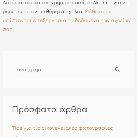
Αυτός ο ιστότοπος χρησιμοποιεί το Akismet για να
μειώσει τα ανεπιθύμητα σχόλια.
Μάθετε πώς
υφίστανται επεξεργασία τα δεδομένα των σχολίων
σας
.
Α
ν
α
ζ
ή
Πρόσφατα άρθρα
τ
η
Tips για τις οικογενειακές φωτογραφίες