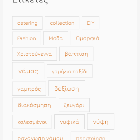
Ετικέτες
catering
collection
DIY
Μόδα
Ομορφιά
Fashion
βάπτιση
Χριστούγεννα
γάμος
γαμήλιο ταξίδι
δεξίωση
γαμπρός
διακόσμηση
ζευγάρι
νύφη
νυφικά
καλεσμένοι
οργάνωση γάμου
περιποίηση