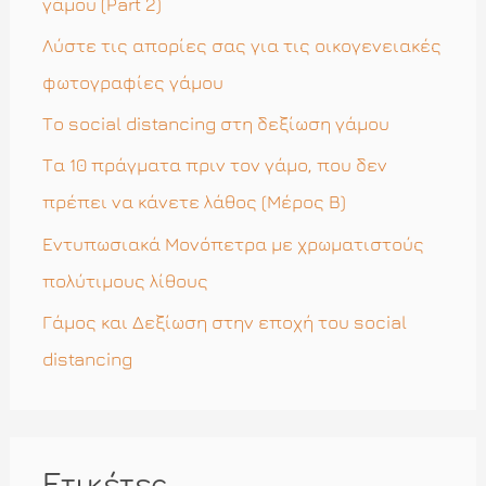
σ
γάμου (Part 2)
η
Λύστε τις απορίες σας για τις οικογενειακές
γ
φωτογραφίες γάμου
ι
Το social distancing στη δεξίωση γάμου
α
Τα 10 πράγματα πριν τον γάμο, που δεν
:
πρέπει να κάνετε λάθος (Μέρος Β)
Εντυπωσιακά Μονόπετρα με χρωματιστούς
πολύτιμους λίθους
Γάμος και Δεξίωση στην εποχή του social
distancing