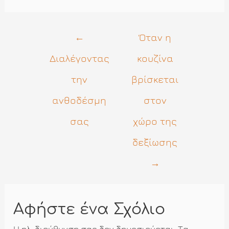
Πλοήγηση
←
Όταν η
άρθρων
Διαλέγοντας
κουζίνα
την
βρίσκεται
ανθοδέσμη
στον
σας
χώρο της
δεξίωσης
→
Αφήστε ένα Σχόλιο
Η ηλ. διεύθυνση σας δεν δημοσιεύεται.
Τα