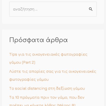
Α
ν
α
ζ
ή
Πρόσφατα άρθρα
τ
η
Tips για τις οικογενειακές φωτογραφίες
σ
γάμου (Part 2)
η
Λύστε τις απορίες σας για τις οικογενειακές
γ
φωτογραφίες γάμου
ι
Το social distancing στη δεξίωση γάμου
α
Τα 10 πράγματα πριν τον γάμο, που δεν
:
πρέπει να κάνετε λάθος (Μέρος Β)