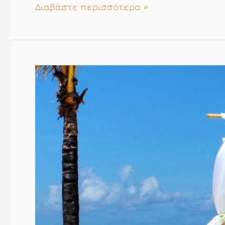
Ξέρετε
Διαβάστε περισσότερα »
να
είστε
καλεσμένοι
σε
πάρτυ;