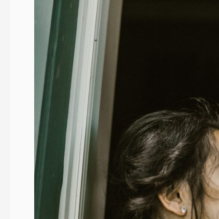
πάρτυ
στο
σπίτι