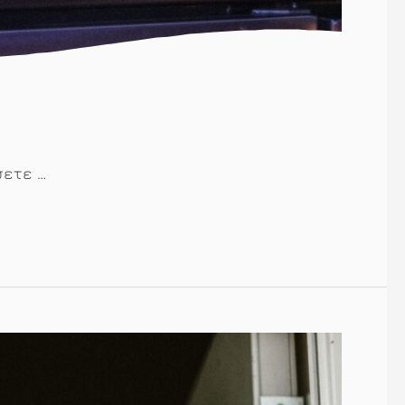
σετε …