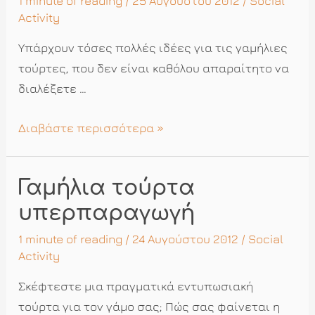
1 minute of reading
/ 25 Αυγούστου 2012 /
Social
Activity
Υπάρχουν τόσες πολλές ιδέες για τις γαμήλιες
τούρτες, που δεν είναι καθόλου απαραίτητο να
διαλέξετε …
Τούρτα
Διαβάστε περισσότερα »
γάμου
με
Γαμήλια τούρτα
φρου
φρου
υπερπαραγωγή
κι
1 minute of reading
/ 24 Αυγούστου 2012 /
Social
αρώματα
Activity
Σκέφτεστε μια πραγματικά εντυπωσιακή
τούρτα για τον γάμο σας; Πώς σας φαίνεται η