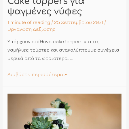
Cake toppers για
ψαγμένες νύφες
1 minute of reading
/ 25 Σεπτεμβρίου 2021 /
Οργάνωση Δεξίωσης
Υπάρχουν απίθανα cake toppers για τις
γαμήλιες τούρτες και ανακαλύπτουμε συνέχεια
μερικά από τα ωραιότερα. …
Cake
Διαβάστε περισσότερα »
toppers
για
ψαγμένες
νύφες