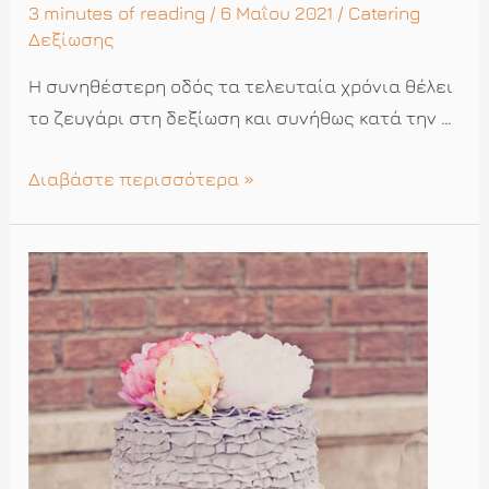
3 minutes of reading
/ 6 Μαΐου 2021 /
Catering
Δεξίωσης
Η συνηθέστερη οδός τα τελευταία χρόνια θέλει
το ζευγάρι στη δεξίωση και συνήθως κατά την …
Η
Διαβάστε περισσότερα »
γαμήλια
τούρτα
και
η
θέση
της
στη
δεξίωση