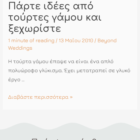
Πάρτε ιδέες από
για
τον
τούρτες γάμου και
γάμο
ξεχωρίστε
σας
1 minute of reading
/ 13 Μαΐου 2010 /
Beyond
Weddings
Η τούρτα γάμου έπαψε να είναι ένα απλό
πολυώροφο γλύκισμα. Έχει μετατραπεί σε γλυκό
έργο …
Πάρτε
Διαβάστε περισσότερα »
ιδέες
από
τούρτες
γάμου