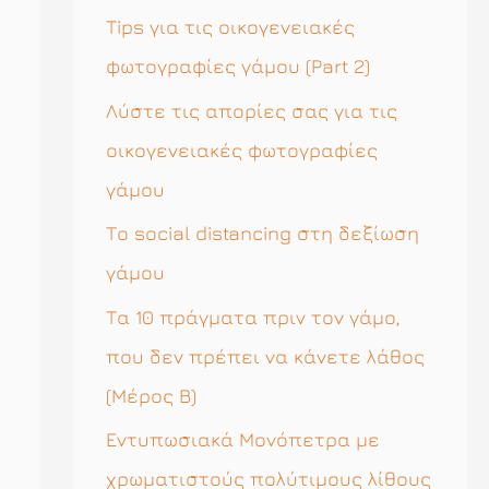
η
Tips για τις οικογενειακές
σ
φωτογραφίες γάμου (Part 2)
η
Λύστε τις απορίες σας για τις
γ
οικογενειακές φωτογραφίες
ι
γάμου
α
Το social distancing στη δεξίωση
:
γάμου
Τα 10 πράγματα πριν τον γάμο,
που δεν πρέπει να κάνετε λάθος
(Μέρος Β)
Εντυπωσιακά Μονόπετρα με
χρωματιστούς πολύτιμους λίθους