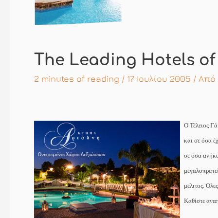
The Leading Hotels of
2 minutes of reading
/ 17 Ιουλίου 2005 / Από
Ο Τέλειος Γά
και σε όσα έ
σε όσα ανήκ
μεγαλοπρεπεί
μέλιτος. Όλε
Καθίστε αναπ