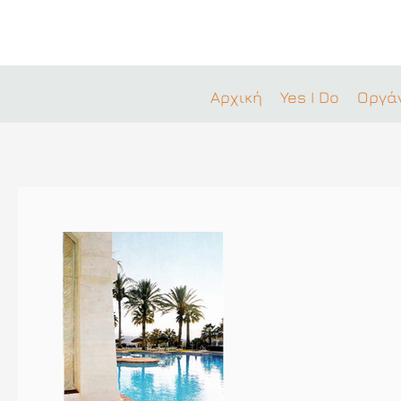
Μετάβαση
στο
περιεχόμενο
Αρχική
Yes I Do
Οργά