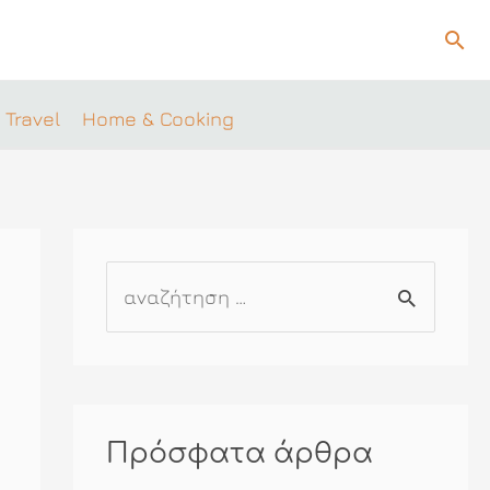
Ανα
 Travel
Home & Cooking
Α
ν
α
ζ
ή
Πρόσφατα άρθρα
τ