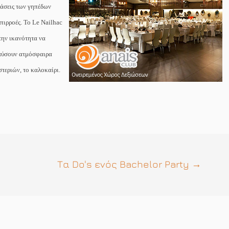
τάσεις των γηπέδων
επιρροές. Το
Le
Nailhac
 την ικανότητα να
λαύσουν ατμόσφαιρα
τεριών, το καλοκαίρι.
Τα Do's ενός Bachelor Party
→