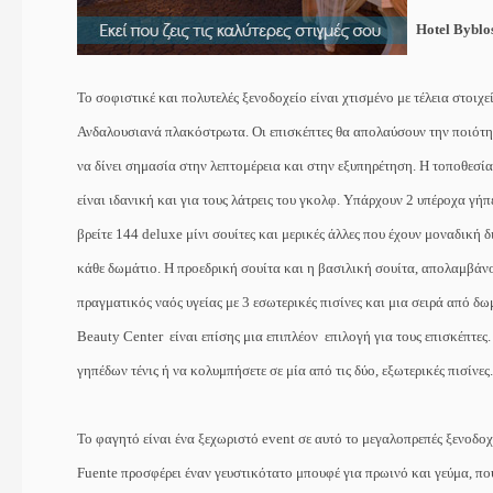
Hotel Byblo
Το σοφιστικέ και πολυτελές ξενοδοχείο είναι χτισμένο με τέλεια στοιχ
Ανδαλουσιανά πλακόστρωτα. Οι επισκέπτες θα απολαύσουν την ποιότητ
να δίνει σημασία στην λεπτομέρεια και στην εξυπηρέτηση. Η τοποθεσί
είναι ιδανική και για τους λάτρεις του γκολφ. Υπάρχουν 2 υπέροχα γήπ
βρείτε 144
deluxe
μίνι σουίτες και μερικές άλλες που έχουν μοναδική 
κάθε δωμάτιο. Η προεδρική σουίτα και η βασιλική σουίτα, απολαμβάν
πραγματικός ναός υγείας με 3 εσωτερικές πισίνες και μια σειρά από δ
Beauty
Center
είναι επίσης μια επιπλέον
επιλογή για τους επισκέπτες
γηπέδων τένις ή να κολυμπήσετε σε μία από τις δύο, εξωτερικές πισίνες.
Το φαγητό είναι ένα ξεχωριστό
event
σε αυτό το μεγαλοπρεπές ξενοδοχ
Fuente
προσφέρει έναν γευστικότατο μπουφέ για πρωινό και γεύμα, πο