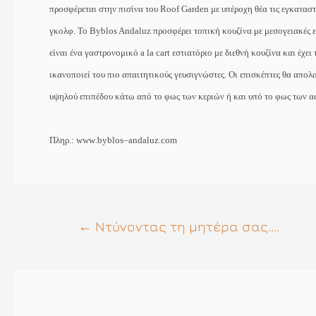
προσφέρεται στην πισίνα του
Roof
Garden
με υπέροχη θέα τις εγκατασ
γκολφ. Το
Byblos
Andaluz
προσφέρει τοπική κουζίνα με μεσογειακές 
είναι ένα γαστρονομικό
a
la
cart
εστιατόριο με διεθνή κουζίνα και έχει
ικανοποιεί του πιο απαιτητικούς γευσιγνώστες. Οι επισκέπτες θα απο
υψηλού επιπέδου κάτω από το φως των κεριών ή και υπό το φως των ασ
Πληρ.:
www
.
byblos
–
andaluz
.
com
Πλοήγηση
←
Ντύνοντας τη μητέρα σας....
άρθρων