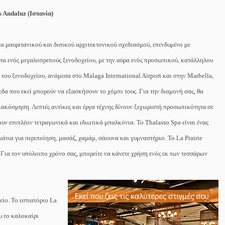
s Andaluz
(
Ισπανία)
εία
μαυριτανικού και δυτικού αρχιτεκτονικού σχεδιασμού, επενδυμένο με
α ενός μεγαλοπρεπούς ξενοδοχείου, με την αύρα ενός προσωπικού, κατάλληλου
α του ξενοδοχείου, ανάμεσα στο
Malaga
International
Airport
και στην
Marbella
,
εδα που εκεί μπορούν να εξασκήσουν το χόμπι τους. Για την διαμονή σας, θα
διακόσμηση. Λεπτές αντίκες και έργα τέχνης δίνουν ξεχωριστή προσωπικότητα σε
ουν επιπλέον τετραγωνικά και ιδιωτικά μπαλκόνια. Το
Thalasso
Spa
είναι ένας
ωμάτια για περιποίηση, μασάζ, χαμάμ, σάουνα και γυμναστήριο. Το
La
Prairie
. Για τον υπόλοιπο χρόνο σας, μπορείτε να κάνετε χρήση ενός εκ των τεσσάρων
είο. Το εστιατόριο
La
υ το καλοκαίρι