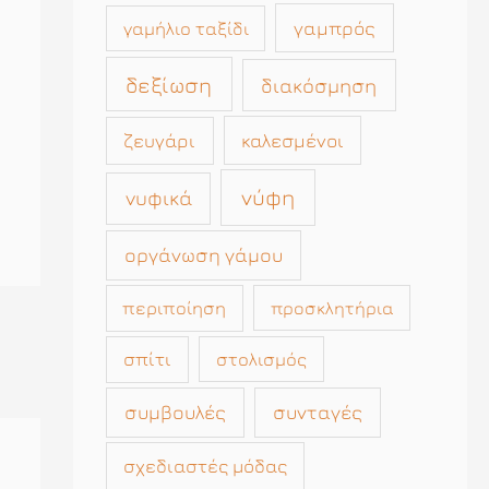
γαμπρός
γαμήλιο ταξίδι
δεξίωση
διακόσμηση
καλεσμένοι
ζευγάρι
νύφη
νυφικά
οργάνωση γάμου
περιποίηση
προσκλητήρια
σπίτι
στολισμός
συμβουλές
συνταγές
σχεδιαστές μόδας