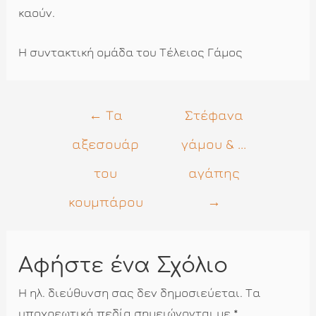
καούν.
Η συντακτική ομάδα του Τέλειος Γάμος
Πλοήγηση
←
Τα
Στέφανα
άρθρων
αξεσουάρ
γάμου & ...
του
αγάπης
κουμπάρου
→
Αφήστε ένα Σχόλιο
Η ηλ. διεύθυνση σας δεν δημοσιεύεται.
Τα
υποχρεωτικά πεδία σημειώνονται με
*