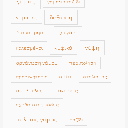
γάμος
γαμήλιο ταξίδι
δεξίωση
γαμπρός
διακόσμηση
ζευγάρι
νύφη
νυφικά
καλεσμένοι
οργάνωση γάμου
περιποίηση
σπίτι
στολισμός
προσκλητήρια
συμβουλές
συνταγές
σχεδιαστές μόδας
τέλειος γάμος
ταξίδι