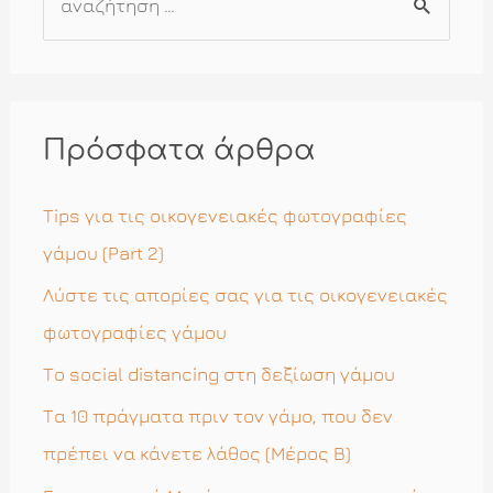
ν
α
ζ
ή
Πρόσφατα άρθρα
τ
η
Tips για τις οικογενειακές φωτογραφίες
σ
γάμου (Part 2)
η
Λύστε τις απορίες σας για τις οικογενειακές
γ
φωτογραφίες γάμου
ι
Το social distancing στη δεξίωση γάμου
α
Τα 10 πράγματα πριν τον γάμο, που δεν
:
πρέπει να κάνετε λάθος (Μέρος Β)